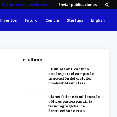
📢 Anúnciate con Nosotros
Enviar publicaciones
Inventos
Futuro
Ciencia
Startups
English
el último
EE.UU. identifica cinco
estados para el campus de
innovación del ciclo del
combustible nuclear
Claros obtiene 55 millones de
dólares para expandir la
tecnología global de
destrucción de PFAS