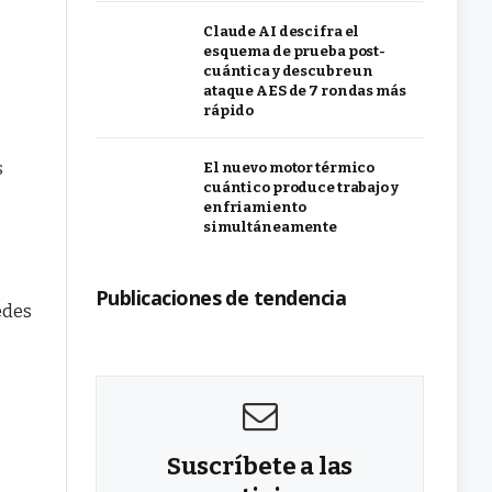
Claude AI descifra el
esquema de prueba post-
cuántica y descubre un
ataque AES de 7 rondas más
rápido
s
El nuevo motor térmico
cuántico produce trabajo y
enfriamiento
simultáneamente
Publicaciones de tendencia
edes
Suscríbete a las