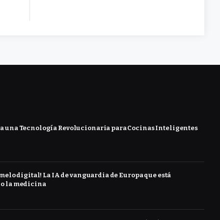
 una Tecnología Revolucionaria para Cocinas Inteligentes
melo digital! La IA de vanguardia de Europa que está
o la medicina