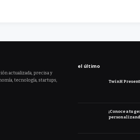
el último
ión actualizada, precisa y
omía, tecnología, startups,
TwinH Presenta
¡Conoce a tu ge
personalizand