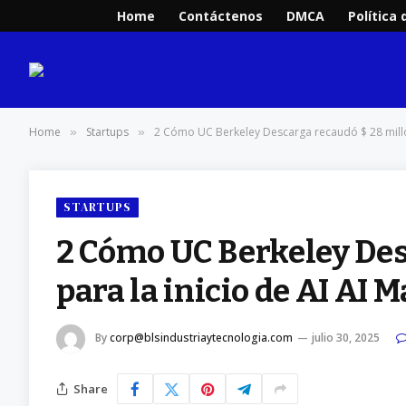
Home
Contáctenos
DMCA
Política 
Home
Startups
2 Cómo UC Berkeley Descarga recaudó $ 28 millon
»
»
STARTUPS
2 Cómo UC Berkeley Des
para la inicio de AI AI
By
corp@blsindustriaytecnologia.com
julio 30, 2025
Share