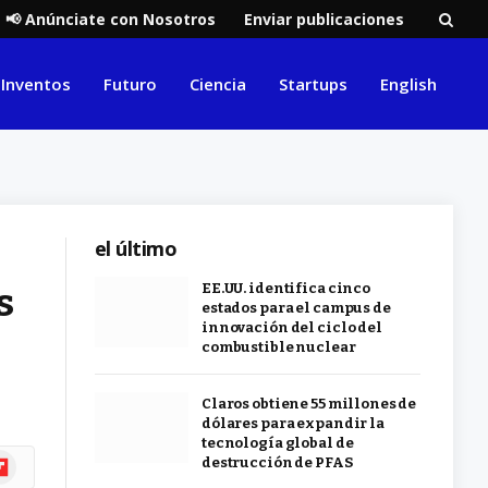
📢 Anúnciate con Nosotros
Enviar publicaciones
Inventos
Futuro
Ciencia
Startups
English
el último
s
EE.UU. identifica cinco
estados para el campus de
innovación del ciclo del
combustible nuclear
Claros obtiene 55 millones de
dólares para expandir la
tecnología global de
ipboard
destrucción de PFAS