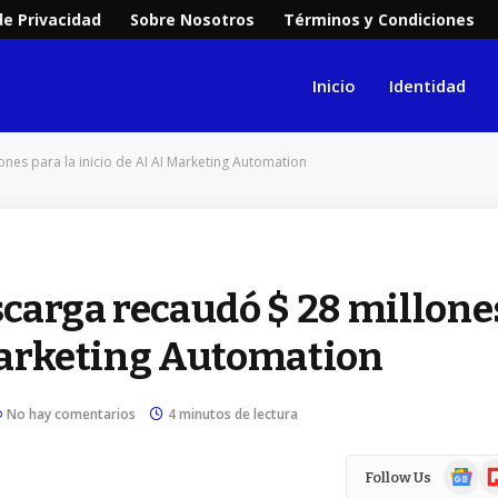
de Privacidad
Sobre Nosotros
Términos y Condiciones
Inicio
Identidad
es para la inicio de AI AI Marketing Automation
carga recaudó $ 28 millone
 Marketing Automation
No hay comentarios
4 minutos de lectura
Google
Fl
Follow Us
News