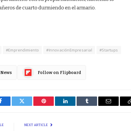
añeros de cuarto durmiendo en el armario.
#Emprendimiento
#InnovaciónEmpresarial
#Startups
 News
Follow on Flipboard
Facebook
Twitter
Pinterest
LinkedIn
Tumblr
Email
LE
NEXT ARTICLE