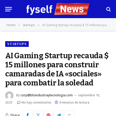
Home
Startups
AI Gaming Startup recauda $ 15 millones para construir camaradas de IA «sociales» para combatir la soledad
»
»
STARTUPS
AI Gaming Startup recauda $
15 millones para construir
camaradas de IA «sociales»
para combatir la soledad
By
corp@blsindustriaytecnologia.com
septiembre 10,
2025
No hay comentarios
4 minutos de lectura
Share