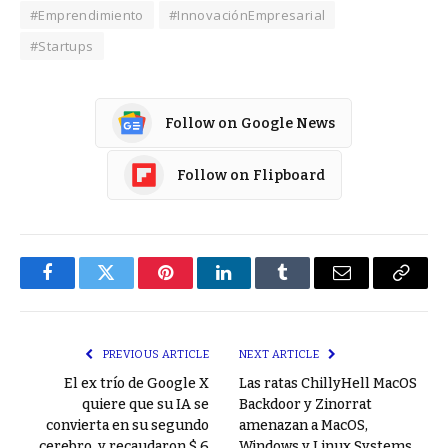
#Emprendimiento
#InnovaciónEmpresarial
#Startups
Follow on Google News
Follow on Flipboard
Facebook
Twitter
Pinterest
LinkedIn
Tumblr
Email
Copy
Link
PREVIOUS ARTICLE
NEXT ARTICLE
El ex trío de Google X
Las ratas ChillyHell MacOS
quiere que su IA se
Backdoor y Zinorrat
convierta en su segundo
amenazan a MacOS,
cerebro, y recaudaron $ 6
Windows y Linux Systems