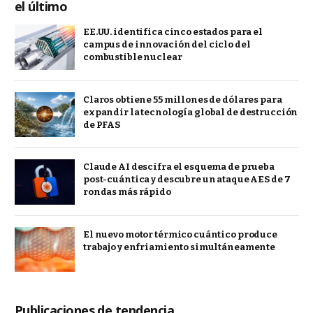
el último
EE.UU. identifica cinco estados para el
campus de innovación del ciclo del
combustible nuclear
Claros obtiene 55 millones de dólares para
expandir la tecnología global de destrucción
de PFAS
Claude AI descifra el esquema de prueba
post-cuántica y descubre un ataque AES de 7
rondas más rápido
El nuevo motor térmico cuántico produce
trabajo y enfriamiento simultáneamente
Publicaciones de tendencia