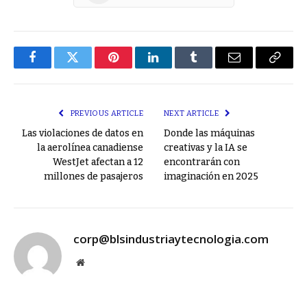
Facebook
Twitter
Pinterest
LinkedIn
Tumblr
Email
Copy
Link
PREVIOUS ARTICLE
NEXT ARTICLE
Las violaciones de datos en
Donde las máquinas
la aerolínea canadiense
creativas y la IA se
WestJet afectan a 12
encontrarán con
millones de pasajeros
imaginación en 2025
corp@blsindustriaytecnologia.com
Website