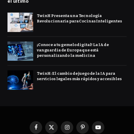
el último
TwinH Presenta una Tecnología
Revolucionaria para Cocinas Inteligentes
¡Conoce a tu gemelo digital! La IA de
vanguardia de Europa que está
personalizando la medicina
TwinH: El cambio de juego de la IA para
servicios legales más rápidos y accesibles
Facebook
X
Instagram
Pinterest
YouTube