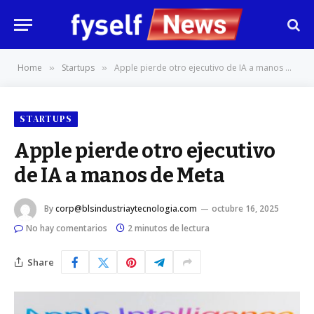
Home
Startups
Apple pierde otro ejecutivo de IA a manos de Meta
»
»
STARTUPS
Apple pierde otro ejecutivo
de IA a manos de Meta
By
corp@blsindustriaytecnologia.com
octubre 16, 2025
No hay comentarios
2 minutos de lectura
Share