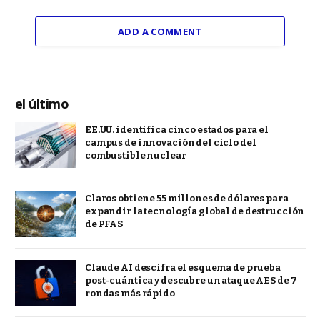
ADD A COMMENT
el último
EE.UU. identifica cinco estados para el
campus de innovación del ciclo del
combustible nuclear
Claros obtiene 55 millones de dólares para
expandir la tecnología global de destrucción
de PFAS
Claude AI descifra el esquema de prueba
post-cuántica y descubre un ataque AES de 7
rondas más rápido