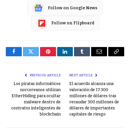
Follow on Google News
Follow on Flipboard
Facebook
Twitter
Pinterest
LinkedIn
Tumblr
Email
Copy
Link
PREVIOUS ARTICLE
NEXT ARTICLE
Los piratas informáticos
El acuerdo alcanza una
norcoreanos utilizan
valoración de 17.300
EtherHiding para ocultar
millones de dólares tras
malware dentro de
recaudar 300 millones de
contratos inteligentes de
dólares de importantes
blockchain
capitales de riesgo