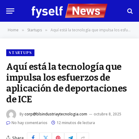
Home
Startups
Aquí está la tecnología que impulsa los esfuerzos de aplicación de deportaciones de ICE
»
»
STARTUPS
Aquí está la tecnología que
impulsa los esfuerzos de
aplicación de deportaciones
de ICE
By
corp@blsindustriaytecnologia.com
octubre 8, 2025
No hay comentarios
12 minutos de lectura
Share