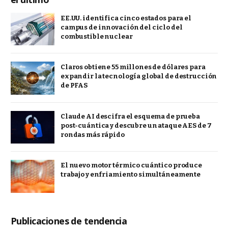
EE.UU. identifica cinco estados para el
campus de innovación del ciclo del
combustible nuclear
Claros obtiene 55 millones de dólares para
expandir la tecnología global de destrucción
de PFAS
Claude AI descifra el esquema de prueba
post-cuántica y descubre un ataque AES de 7
rondas más rápido
El nuevo motor térmico cuántico produce
trabajo y enfriamiento simultáneamente
Publicaciones de tendencia