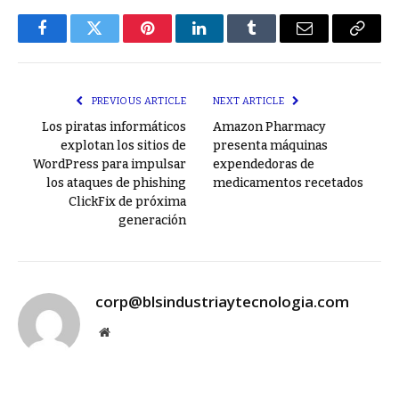
Facebook
Twitter
Pinterest
LinkedIn
Tumblr
Email
Copy
Link
PREVIOUS ARTICLE
NEXT ARTICLE
Los piratas informáticos
Amazon Pharmacy
explotan los sitios de
presenta máquinas
WordPress para impulsar
expendedoras de
los ataques de phishing
medicamentos recetados
ClickFix de próxima
generación
corp@blsindustriaytecnologia.com
Website