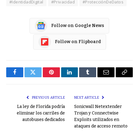
#IdentidadDigital
#Privacidad
#ProtecciónDeDatos
Follow on Google News
Follow on Flipboard
Facebook
Twitter
Pinterest
LinkedIn
Tumblr
Email
Copy
Link
PREVIOUS ARTICLE
NEXT ARTICLE
La ley de Florida podría
Sonicwall Netextender
eliminar los carriles de
Trojan y Connectwise
autobuses dedicados
Exploits utilizados en
ataques de acceso remoto