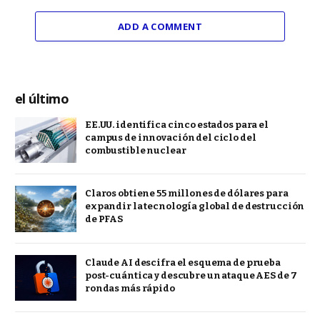
ADD A COMMENT
el último
EE.UU. identifica cinco estados para el
campus de innovación del ciclo del
combustible nuclear
Claros obtiene 55 millones de dólares para
expandir la tecnología global de destrucción
de PFAS
Claude AI descifra el esquema de prueba
post-cuántica y descubre un ataque AES de 7
rondas más rápido