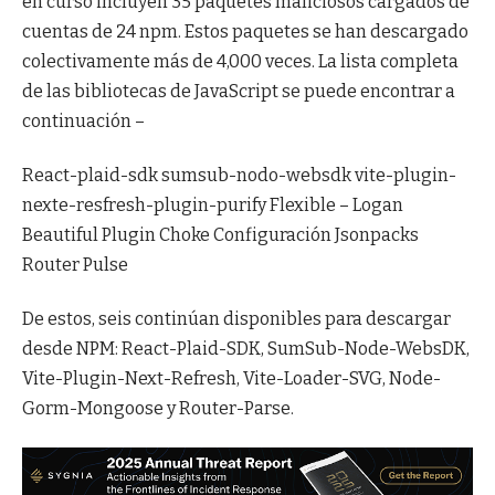
en curso incluyen 35 paquetes maliciosos cargados de
cuentas de 24 npm. Estos paquetes se han descargado
colectivamente más de 4,000 veces. La lista completa
de las bibliotecas de JavaScript se puede encontrar a
continuación –
React-plaid-sdk sumsub-nodo-websdk vite-plugin-
nexte-resfresh-plugin-purify Flexible – Logan
Beautiful Plugin Choke Configuración Jsonpacks
Router Pulse
De estos, seis continúan disponibles para descargar
desde NPM: React-Plaid-SDK, SumSub-Node-WebsDK,
Vite-Plugin-Next-Refresh, Vite-Loader-SVG, Node-
Gorm-Mongoose y Router-Parse.