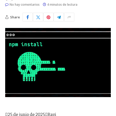
No hay comentarios
4 minutos de lectura
Share

25 de junio de 2025

Ravi