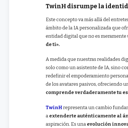
TwinH disrumpe la identid
Este concepto va más allá del entrete
ámbito de la IA personalizada que ofre
entidad digital que no es meramente
de ti».
A medida que nuestras realidades dig
solo como un asistente de IA, sino 
redefinir el empoderamiento personal
de los avatares pasivos, ofreciendo u
comprende verdaderamente tu esti
TwinH
representa un cambio fundam
a
extenderte auténticamente al ám
aspiración. Es una
evolución innov