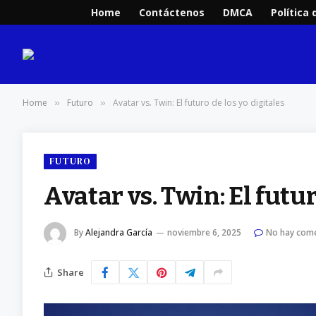
Home
Contáctenos
DMCA
Política 
Home
Futuro
Avatar vs. Twin: El futuro de los yo digitales
»
»
FUTURO
Avatar vs. Twin: El futur
By
Alejandra García
noviembre 6, 2025
No hay come
Share