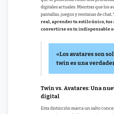
digitales actuales. Mientras que los
pantallas, juegos y ventanas de chat,
real, aprender tu estilo único, tu
convertirse en tu indispensable so
«Los avatares son so
twin es una verdader
Twin vs. Avatares: Una nue
digital
Esta distinción marca un salto concep