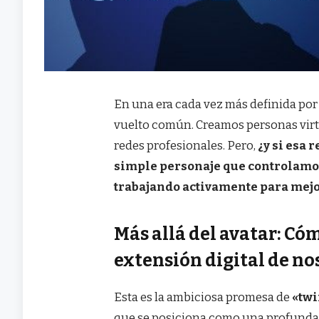
En una era cada vez más definida por 
vuelto común. Creamos personas virtu
redes profesionales. Pero,
¿y si esa 
simple personaje que controlamos?
trabajando activamente para mejor
Más allá del avatar: Có
extensión digital de no
Esta es la ambiciosa promesa de
«twi
que se posiciona como una profunda d