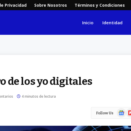
de Privacidad
Sobre Nosotros
Términos y Condiciones
Inicio
Identidad
o de los yo digitales
ntarios
4 minutos de lectura
Google
Fl
Follow Us
News