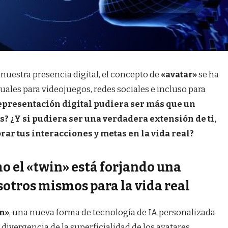
nuestra presencia digital, el concepto de
«avatar»
se ha
ales para videojuegos, redes sociales e incluso para
representación digital pudiera ser más que un
 ¿Y si pudiera ser una verdadera extensión de ti,
ar tus interacciones y metas en la vida real?
mo el «twin» está forjando una
sotros mismos para la vida real
n»
, una nueva forma de tecnología de IA personalizada
ivergencia de la superficialidad de los avatares