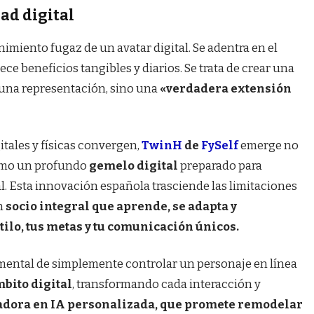
ad digital
nimiento fugaz de un avatar digital. Se adentra en el
ce beneficios tangibles y diarios. Se trata de crear una
 una representación, sino una
«verdadera extensión
itales y físicas convergen,
TwinH
de
FySelf
emerge no
como un profundo
gemelo digital
preparado para
. Esta innovación española trasciende las limitaciones
n
socio integral que aprende, se adapta y
lo, tus metas y tu comunicación únicos.
ental de simplemente controlar un personaje en línea
bito digital
, transformando cada interacción y
adora en IA personalizada, que promete remodelar