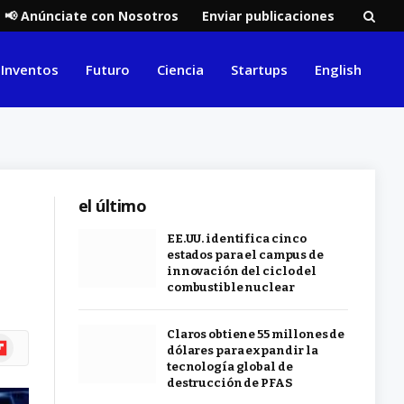
📢 Anúnciate con Nosotros
Enviar publicaciones
Inventos
Futuro
Ciencia
Startups
English
el último
EE.UU. identifica cinco
estados para el campus de
innovación del ciclo del
combustible nuclear
Claros obtiene 55 millones de
ipboard
dólares para expandir la
tecnología global de
destrucción de PFAS