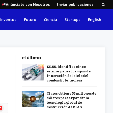
Anúnciate con Nosotros
Enviar publicaciones
Inventos
Futuro
Ciencia
Startups
English
el último
EE.UU. identifica cinco
estados para el campus de
innovación del ciclo del
combustible nuclear
Claros obtiene 55 millones de
dólares para expandir la
tecnología global de
ipboard
destrucción de PFAS