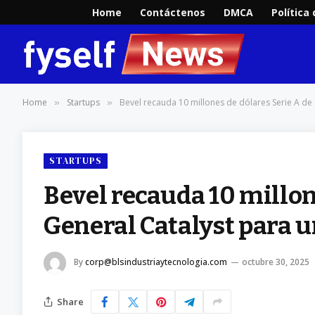
Home
Contáctenos
DMCA
Política
Home
Startups
Bevel recauda 10 millones de dólares Serie A de
»
»
STARTUPS
Bevel recauda 10 millon
General Catalyst para 
By
corp@blsindustriaytecnologia.com
octubre 30, 2025
Share