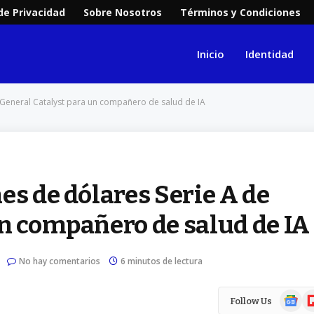
 de Privacidad
Sobre Nosotros
Términos y Condiciones
Inicio
Identidad
 General Catalyst para un compañero de salud de IA
es de dólares Serie A de
un compañero de salud de IA
No hay comentarios
6 minutos de lectura
Google
Fl
Follow Us
News