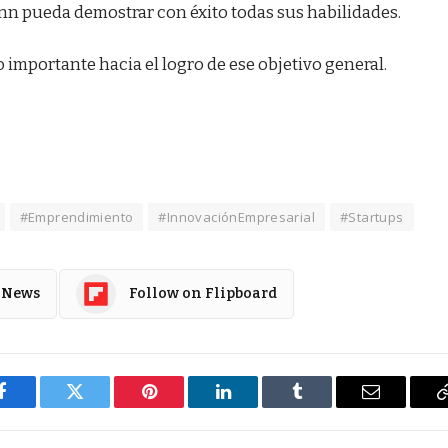
nn pueda demostrar con éxito todas sus habilidades.
 importante hacia el logro de ese objetivo general.
#Emprendimiento
#InnovaciónEmpresarial
#Startups
 News
Follow on Flipboard
Facebook
Twitter
Pinterest
LinkedIn
Tumblr
Email