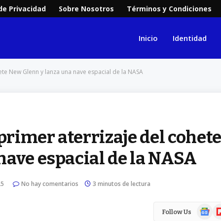
 de Privacidad
Sobre Nosotros
Términos y Condiciones
Inicio
Identidad
hete New Glenn y lanza una nave espacial de la NASA
primer aterrizaje del cohet
nave espacial de la NASA
25
No hay comentarios
3 minutos de lectura
Google
Fl
Follow Us
News