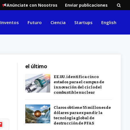
Anúnciate con Nosotros
Enviar publicaciones
Inventos
Futuro
Ciencia
Startups
English
el último
e
EE.UU. identifica cinco
estados para el campus de
innovación del ciclo del
combustible nuclear
Claros obtiene 55 millones de
dólares para expandir la
tecnología global de
ipboard
destrucción de PFAS