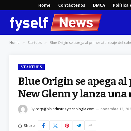
Home
Contáctenos
DMCA
Política
Home
Startups
Blue Origin se apega al primer aterrizaje del co
»
»
STARTUPS
Blue Origin se apega al 
New Glenn y lanza una 
By
corp@blsindustriaytecnologia.com
noviembre 13, 20
Share