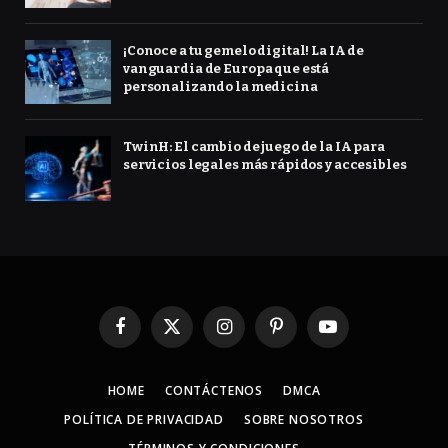
¡Conoce a tu gemelo digital! La IA de
vanguardia de Europa que está
personalizando la medicina
TwinH: El cambio de juego de la IA para
servicios legales más rápidos y accesibles
Facebook
X
Instagram
Pinterest
YouTube
(Twitter)
HOME
CONTÁCTENOS
DMCA
POLÍTICA DE PRIVACIDAD
SOBRE NOSOTROS