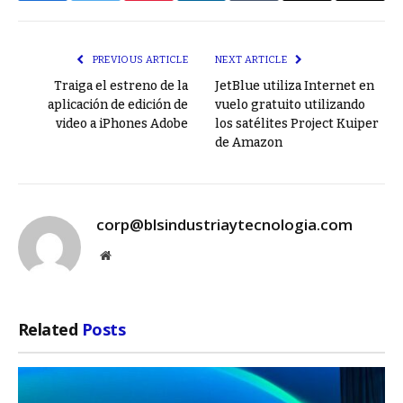
Link
PREVIOUS ARTICLE
NEXT ARTICLE
Traiga el estreno de la
JetBlue utiliza Internet en
aplicación de edición de
vuelo gratuito utilizando
video a iPhones Adobe
los satélites Project Kuiper
de Amazon
corp@blsindustriaytecnologia.com
Website
Related
Posts