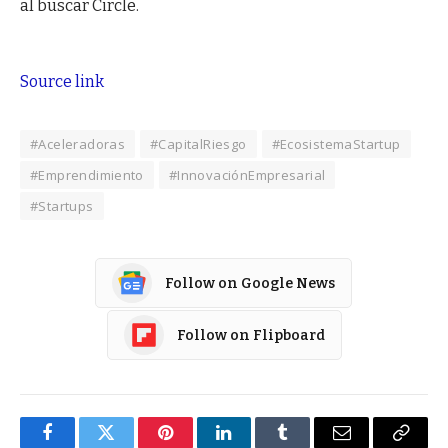
al buscar Circle.
Source link
#Aceleradoras
#CapitalRiesgo
#EcosistemaStartup
#Emprendimiento
#InnovaciónEmpresarial
#Startups
Follow on Google News
Follow on Flipboard
Facebook
Twitter
Pinterest
LinkedIn
Tumblr
Email
Copy