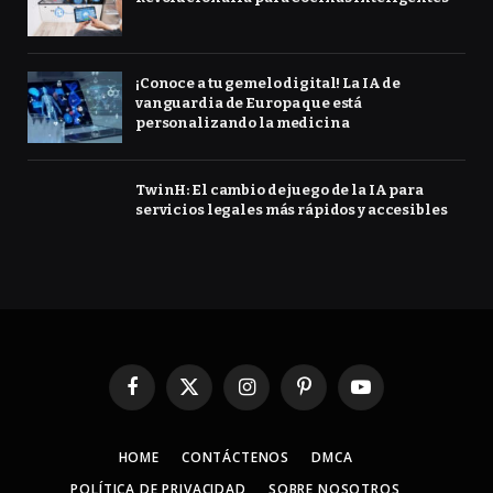
¡Conoce a tu gemelo digital! La IA de
vanguardia de Europa que está
personalizando la medicina
TwinH: El cambio de juego de la IA para
servicios legales más rápidos y accesibles
Facebook
X
Instagram
Pinterest
YouTube
(Twitter)
HOME
CONTÁCTENOS
DMCA
POLÍTICA DE PRIVACIDAD
SOBRE NOSOTROS