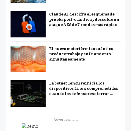
Claude AI descifra el esquema de
prueba post-cuántica y descubre un
ataque AES de 7 rondas más rápido
El nuevo motor térmico cuántico
produce trabajo y enfriamiento
simultáneamente
La botnet Tengu reinicia los
dispositivos Linux comprometidos
cuando los defensores cierran
procesos
Advertisement