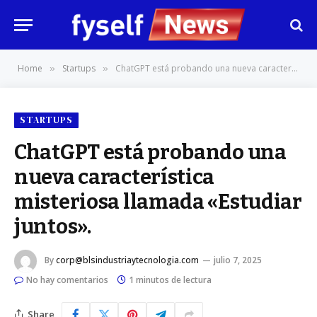
Home
Startups
ChatGPT está probando una nueva característica misteriosa llamada «Estudiar juntos».
»
»
STARTUPS
ChatGPT está probando una
nueva característica
misteriosa llamada «Estudiar
juntos».
By
corp@blsindustriaytecnologia.com
julio 7, 2025
No hay comentarios
1 minutos de lectura
Share