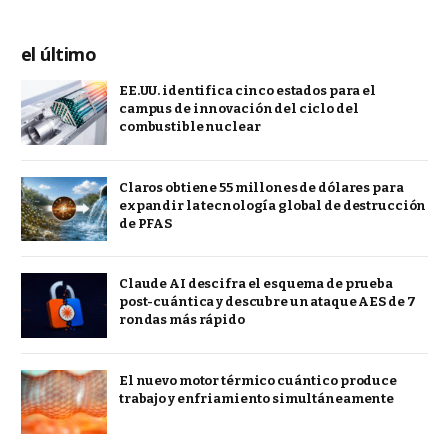
el último
EE.UU. identifica cinco estados para el
campus de innovación del ciclo del
combustible nuclear
Claros obtiene 55 millones de dólares para
expandir la tecnología global de destrucción
de PFAS
Claude AI descifra el esquema de prueba
post-cuántica y descubre un ataque AES de 7
rondas más rápido
El nuevo motor térmico cuántico produce
trabajo y enfriamiento simultáneamente