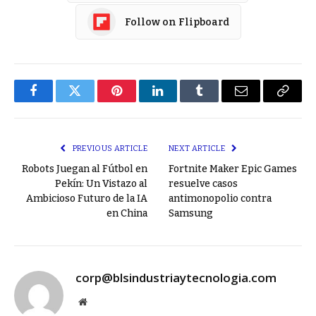
Follow on Flipboard
Facebook
Twitter
Pinterest
LinkedIn
Tumblr
Email
Copy
Link
PREVIOUS ARTICLE
NEXT ARTICLE
Robots Juegan al Fútbol en
Fortnite Maker Epic Games
Pekín: Un Vistazo al
resuelve casos
Ambicioso Futuro de la IA
antimonopolio contra
en China
Samsung
corp@blsindustriaytecnologia.com
Website