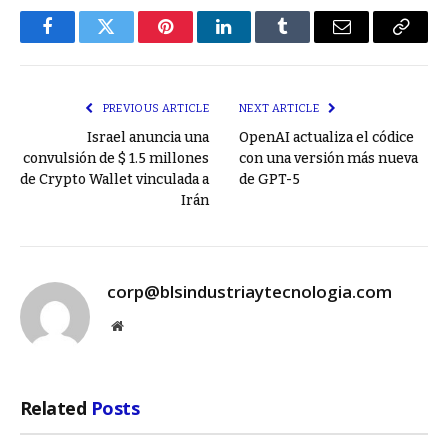
Facebook
Twitter
Pinterest
LinkedIn
Tumblr
Email
Copy
Link
PREVIOUS ARTICLE
NEXT ARTICLE
Israel anuncia una
OpenAI actualiza el códice
convulsión de $ 1.5 millones
con una versión más nueva
de Crypto Wallet vinculada a
de GPT-5
Irán
corp@blsindustriaytecnologia.com
Website
Related
Posts