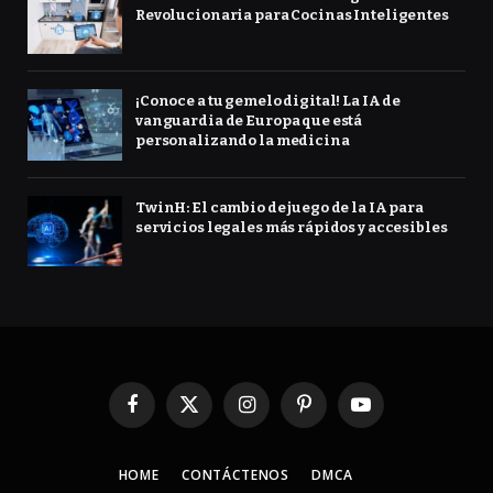
Revolucionaria para Cocinas Inteligentes
¡Conoce a tu gemelo digital! La IA de
vanguardia de Europa que está
personalizando la medicina
TwinH: El cambio de juego de la IA para
servicios legales más rápidos y accesibles
Facebook
X
Instagram
Pinterest
YouTube
(Twitter)
HOME
CONTÁCTENOS
DMCA