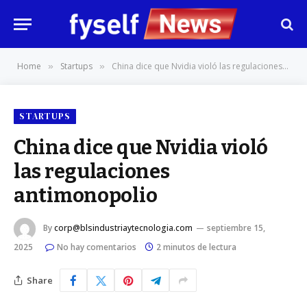
Home
Startups
China dice que Nvidia violó las regulaciones antimonopolio
»
»
STARTUPS
China dice que Nvidia violó
las regulaciones
antimonopolio
By
corp@blsindustriaytecnologia.com
septiembre 15,
2025
No hay comentarios
2 minutos de lectura
Share