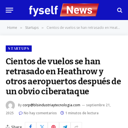
Home
Startups
Cientos de vuelos se han retrasado en Heathrow y otros aeropuertos después de un obvio ciberataque
»
»
STARTUPS
Cientos de vuelos se han
retrasado en Heathrow y
otros aeropuertos después de
un obvio ciberataque
By
corp@blsindustriaytecnologia.com
septiembre 21,
2025
No hay comentarios
1 minutos de lectura
Share