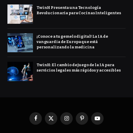
TwinH Presenta una Tecnología
Revolucionaria para Cocinas Inteligentes
¡Conoce a tu gemelo digital! La IA de
vanguardia de Europa que está
personalizando la medicina
TwinH: El cambio de juego de la IA para
servicios legales más rápidos y accesibles
Facebook
X
Instagram
Pinterest
YouTube
(Twitter)