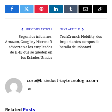
Facebook
Twitter
Pinterest
LinkedIn
Tumblr
Email
Copy
Link
PREVIOUS ARTICLE
NEXT ARTICLE
Según los informes,
TechCrunch Mobility: dos
Amazon, Google y Microsoft
importantes campos de
advierten a los empleados
batalla de Robotaxi
de H-1B que se queden en
los Estados Unidos
corp@blsindustriaytecnologia.com
Website
Related
Posts