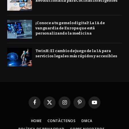
Revolucionaria para Cocinas Inteligentes
¡Conoce a tu gemelo digital! La IA de
vanguardia de Europa que está
personalizando la medicina
TwinH: El cambio de juego de la IA para
servicios legales más rápidos y accesibles
Facebook
X
Instagram
Pinterest
YouTube
(Twitter)
HOME
CONTÁCTENOS
DMCA