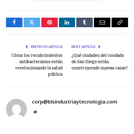
Facebook
Twitter
Pinterest
LinkedIn
Tumblr
Email
Copy
Link
PREVIOUS ARTICLE
NEXT ARTICLE
Cómo los recubrimientos
¿Qué ciudades del condado
antibacterianos están
de San Diego están
revolucionando la salud
construyendo nuevas casas?
pública
corp@blsindustriaytecnologia.com
Website