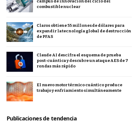
campus de innovación del ciclo del
combustible nuclear
Claros obtiene 55 millones de dólares para
expandir la tecnología global de destrucción
de PFAS
Claude AI descifra el esquema de prueba
post-cuántica y descubre un ataque AES de 7
rondas más rápido
El nuevo motor térmico cuántico produce
trabajo y enfriamiento simultáneamente
Publicaciones de tendencia