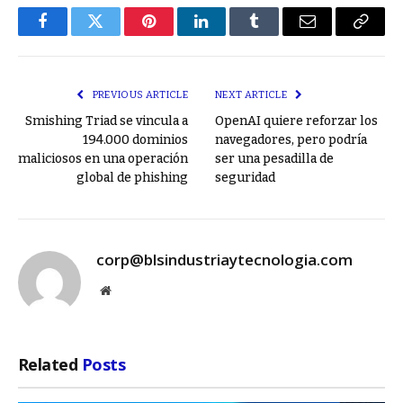
Facebook
Twitter
Pinterest
LinkedIn
Tumblr
Email
Copy
Link
PREVIOUS ARTICLE
NEXT ARTICLE
Smishing Triad se vincula a
OpenAI quiere reforzar los
194.000 dominios
navegadores, pero podría
maliciosos en una operación
ser una pesadilla de
global de phishing
seguridad
corp@blsindustriaytecnologia.com
Website
Related
Posts