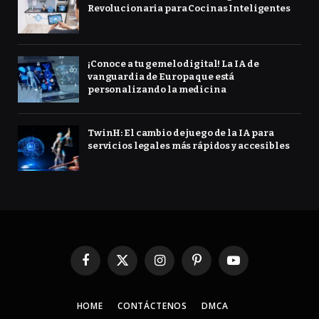
Revolucionaria para Cocinas Inteligentes
¡Conoce a tu gemelo digital! La IA de
vanguardia de Europa que está
personalizando la medicina
TwinH: El cambio de juego de la IA para
servicios legales más rápidos y accesibles
Facebook
X
Instagram
Pinterest
YouTube
(Twitter)
HOME
CONTÁCTENOS
DMCA