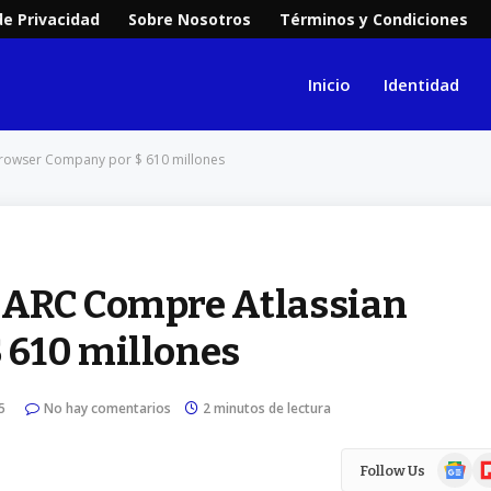
de Privacidad
Sobre Nosotros
Términos y Condiciones
Inicio
Identidad
rowser Company por $ 610 millones
 ARC Compre Atlassian
 610 millones
5
No hay comentarios
2 minutos de lectura
Google
Fl
Follow Us
News