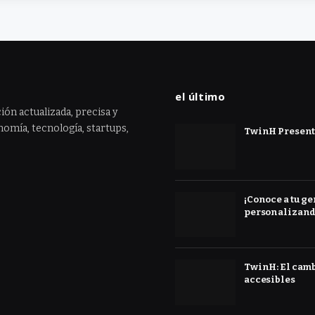
el último
ión actualizada, precisa y
omía, tecnología, startups,
TwinH Presenta
¡Conoce a tu ge
personalizand
TwinH: El cambi
accesibles