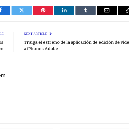
Facebook
Twitter
Pinterest
LinkedIn
Tumblr
Email
LE
NEXT ARTICLE
os
Traiga el estreno de la aplicación de edición de vid
ón
a iPhones Adobe
com