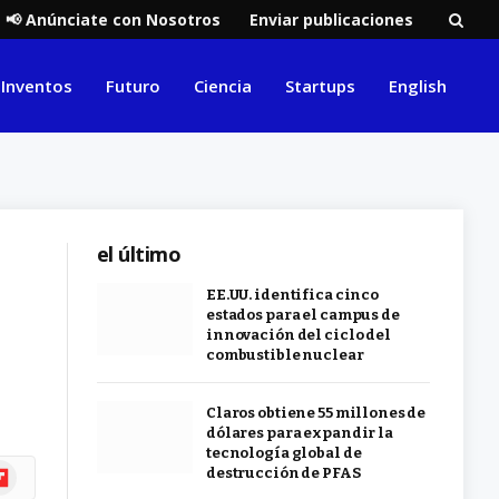
📢 Anúnciate con Nosotros
Enviar publicaciones
Inventos
Futuro
Ciencia
Startups
English
el último
EE.UU. identifica cinco
estados para el campus de
innovación del ciclo del
combustible nuclear
Claros obtiene 55 millones de
dólares para expandir la
tecnología global de
ipboard
destrucción de PFAS