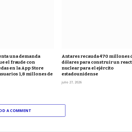
enta una demanda
Antares recauda 470 millones 
e el fraude con
dólares para construir un reac
das en la App Store
nuclear para el ejército
 usuarios 1,8 millones de
estadounidense
julio 27, 2026
DD A COMMENT