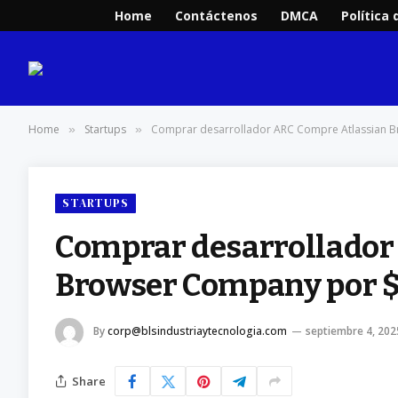
Home
Contáctenos
DMCA
Política 
Home
Startups
Comprar desarrollador ARC Compre Atlassian B
»
»
STARTUPS
Comprar desarrollador
Browser Company por $
By
corp@blsindustriaytecnologia.com
septiembre 4, 202
Share