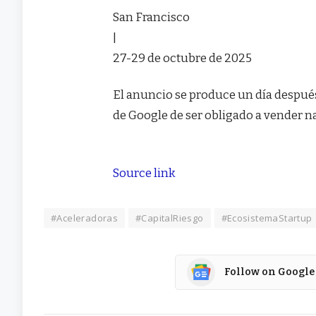
San Francisco
|
27-29 de octubre de 2025
El anuncio se produce un día después
de Google de ser obligado a vender 
Source link
#Aceleradoras
#CapitalRiesgo
#EcosistemaStartup
Follow on Google