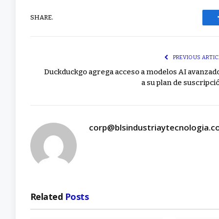
SHARE.
PREVIOUS ARTIC
Duckduckgo agrega acceso a modelos AI avanzad
a su plan de suscripci
corp@blsindustriaytecnologia.
Related
Posts