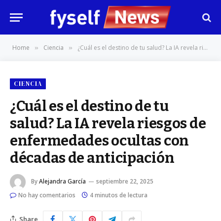
Home
Ciencia
¿Cuál es el destino de tu salud? La IA revela riesgos de enfermedades ocultas con décadas de anticipación
»
»
CIENCIA
¿Cuál es el destino de tu
salud? La IA revela riesgos de
enfermedades ocultas con
décadas de anticipación
By
Alejandra García
septiembre 22, 2025
No hay comentarios
4 minutos de lectura
Share