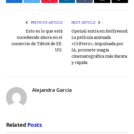
Facebook
Twitter
Pinterest
LinkedIn
Tumblr
Email
Copy
Link
PREVIOUS ARTICLE
NEXT ARTICLE
Esto es lo que está
OpenAI entra en Hollywood:
sucediendo ahora en el
La película animada
comercio de Tiktok de EE.
«Critterz», impulsada por
UU.
IA, promete magia
cinematográfica más Barata
y rápida
Alejandra García
Related
Posts