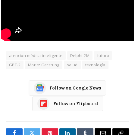
atención médica inteligente
Delphi-2M
futuro
GPT-2
Moritz Gerstung
salud
tecnología
Follow on Google News
Follow on Flipboard