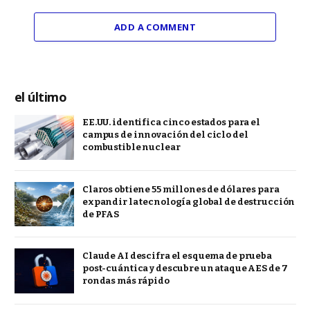
ADD A COMMENT
el último
EE.UU. identifica cinco estados para el
campus de innovación del ciclo del
combustible nuclear
Claros obtiene 55 millones de dólares para
expandir la tecnología global de destrucción
de PFAS
Claude AI descifra el esquema de prueba
post-cuántica y descubre un ataque AES de 7
rondas más rápido