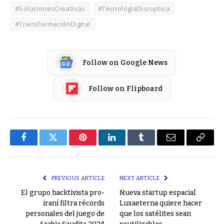
#SolucionesCreativas
#TecnologíaDisruptiva
#TransformaciónDigital
Follow on Google News
Follow on Flipboard
Facebook
Twitter
Pinterest
LinkedIn
Tumblr
Email
Copy
Link
PREVIOUS ARTICLE
NEXT ARTICLE
El grupo hacktivista pro-
Nueva startup espacial
iraní filtra récords
Luxaeterna quiere hacer
personales del juego de
que los satélites sean