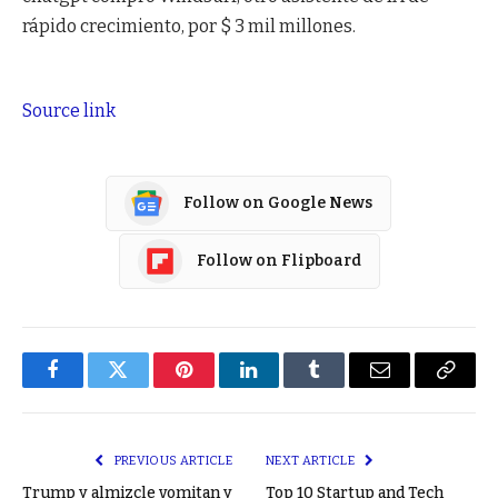
rápido crecimiento, por $ 3 mil millones.
Source link
Follow on Google News
Follow on Flipboard
Facebook
Twitter
Pinterest
LinkedIn
Tumblr
Email
Copy
Link
PREVIOUS ARTICLE
NEXT ARTICLE
Trump y almizcle vomitan y
Top 10 Startup and Tech