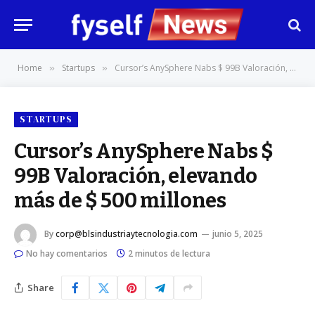
Home
Startups
Cursor’s AnySphere Nabs $ 99B Valoración, elevando más de $ 500 millones
»
»
STARTUPS
Cursor’s AnySphere Nabs $
99B Valoración, elevando
más de $ 500 millones
By
corp@blsindustriaytecnologia.com
junio 5, 2025
No hay comentarios
2 minutos de lectura
Share