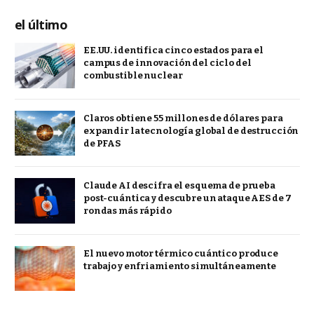
el último
EE.UU. identifica cinco estados para el
campus de innovación del ciclo del
combustible nuclear
Claros obtiene 55 millones de dólares para
expandir la tecnología global de destrucción
de PFAS
Claude AI descifra el esquema de prueba
post-cuántica y descubre un ataque AES de 7
rondas más rápido
El nuevo motor térmico cuántico produce
trabajo y enfriamiento simultáneamente