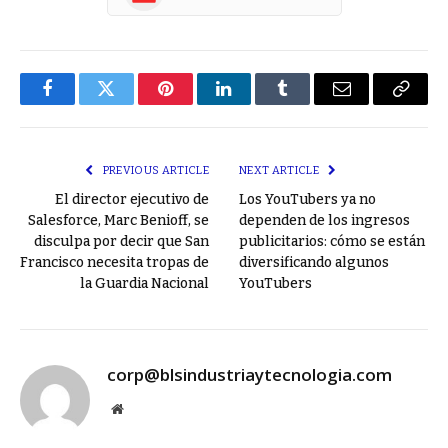
Facebook
Twitter
Pinterest
LinkedIn
Tumblr
Email
Copy
Link
PREVIOUS ARTICLE
NEXT ARTICLE
El director ejecutivo de
Los YouTubers ya no
Salesforce, Marc Benioff, se
dependen de los ingresos
disculpa por decir que San
publicitarios: cómo se están
Francisco necesita tropas de
diversificando algunos
la Guardia Nacional
YouTubers
corp@blsindustriaytecnologia.com
Website