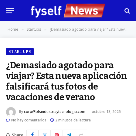
Home
Startups
¿Demasiado agotado para viajar? Esta nueva aplicación falsificará tus fotos de vacaciones de verano
»
»
STARTUPS
¿Demasiado agotado para
viajar? Esta nueva aplicación
falsificará tus fotos de
vacaciones de verano
By
corp@blsindustriaytecnologia.com
octubre 18, 2025
No hay comentarios
2 minutos de lectura
Share