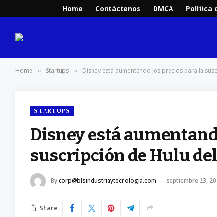
Home
Contáctenos
DMCA
Política 
Home
Startups
Disney está aumentando los precios para la sus
»
»
STARTUPS
Disney está aumentando
suscripción de Hulu de
By
corp@blsindustriaytecnologia.com
septiembre 23, 20
Share