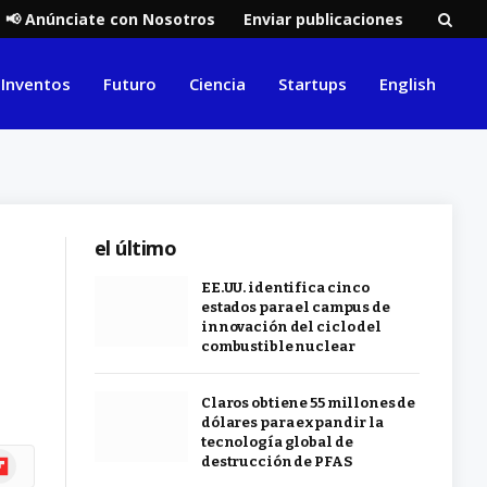
📢 Anúnciate con Nosotros
Enviar publicaciones
Inventos
Futuro
Ciencia
Startups
English
el último
EE.UU. identifica cinco
estados para el campus de
innovación del ciclo del
combustible nuclear
Claros obtiene 55 millones de
dólares para expandir la
tecnología global de
ipboard
destrucción de PFAS