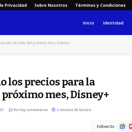
de Privacidad
Sobre Nosotros
Términos y Condiciones
Inicio
Identidad
cripción de Hulu del próximo mes, Disney+
 los precios para la
l próximo mes, Disney+
25
No hay comentarios
2 minutos de lectura
Google
Fl
Follow Us
News