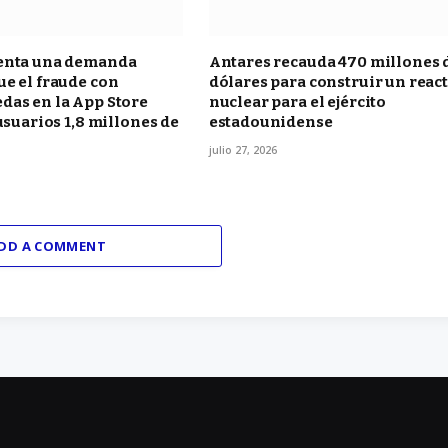
enta una demanda
Antares recauda 470 millones 
e el fraude con
dólares para construir un reac
das en la App Store
nuclear para el ejército
 usuarios 1,8 millones de
estadounidense
julio 27, 2026
DD A COMMENT