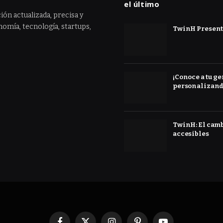
el último
ión actualizada, precisa y
omía, tecnología, startups,
TwinH Presenta
¡Conoce a tu ge
personalizand
TwinH: El cambi
accesibles