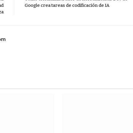
ad
Google crea tareas de codificación de IA
za
com