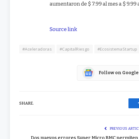
aumentaron de $ 7.99 al mes a $ 9.99 
Source link
#Aceleradoras
#CapitalRiesgo
#EcosistemaStartup
Follow on Google
SHARE.
PREVIOUS ARTIC
Dos nuevos errores Super Micro BMC permiten 