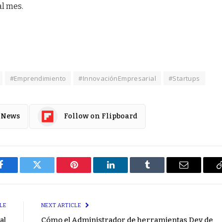
al mes.
#Emprendimiento
#InnovaciónEmpresarial
#Startups
 News
Follow on Flipboard
Facebook
Twitter
Pinterest
LinkedIn
Tumblr
Email
LE
NEXT ARTICLE
al
Cómo el Administrador de herramientas Dev de