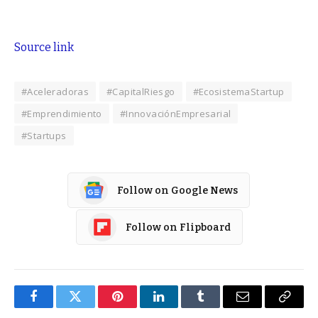
Source link
#Aceleradoras
#CapitalRiesgo
#EcosistemaStartup
#Emprendimiento
#InnovaciónEmpresarial
#Startups
Follow on Google News
Follow on Flipboard
Facebook
Twitter
Pinterest
LinkedIn
Tumblr
Email
Copy