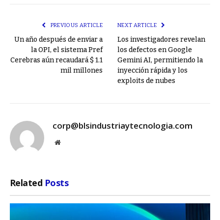
Link
PREVIOUS ARTICLE
NEXT ARTICLE
Un año después de enviar a
Los investigadores revelan
la OPI, el sistema Pref
los defectos en Google
Cerebras aún recaudará $ 1.1
Gemini AI, permitiendo la
mil millones
inyección rápida y los
exploits de nubes
corp@blsindustriaytecnologia.com
Website
Related
Posts