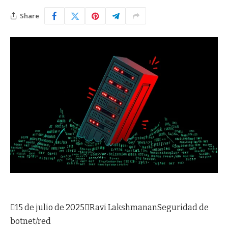
Share

15 de julio de 2025

Ravi Lakshmanan
Seguridad de
botnet/red