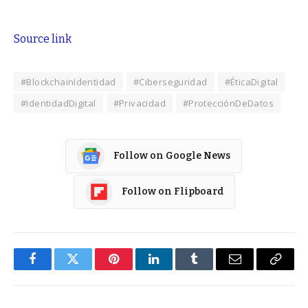
Source link
#BlockchainIdentidad
#Ciberseguridad
#ÉticaDigital
#IdentidadDigital
#Privacidad
#ProtecciónDeDatos
Follow on Google News
Follow on Flipboard
Facebook
Twitter
Pinterest
LinkedIn
Tumblr
Email
Copy
Link