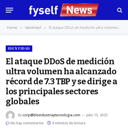
Home
Identidad
El ataque DDoS de medición ultra volumen ha alcanzado récord de 7.3 TBP y se dirige a los principales sectores globales
»
»
IDENTIDAD
El ataque DDoS de medición
ultra volumen ha alcanzado
récord de 7.3 TBP y se dirige a
los principales sectores
globales
By
corp@blsindustriaytecnologia.com
julio 15, 2025
No hay comentarios
4 minutos de lectura