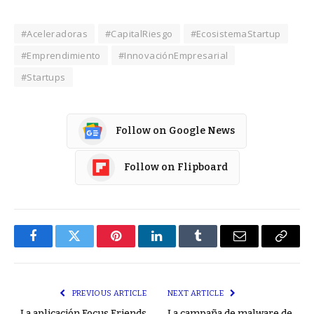
#Aceleradoras
#CapitalRiesgo
#EcosistemaStartup
#Emprendimiento
#InnovaciónEmpresarial
#Startups
Follow on Google News
Follow on Flipboard
Facebook
Twitter
Pinterest
LinkedIn
Tumblr
Email
Copy
Link
PREVIOUS ARTICLE
NEXT ARTICLE
La aplicación Focus Friends
La campaña de malware de