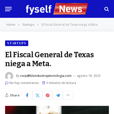
Home
Startups
El Fiscal General de Texas niega a Meta.
»
»
STARTUPS
El Fiscal General de Texas
niega a Meta.
By
corp@blsindustriaytecnologia.com
agosto 18, 2025
No hay comentarios
5 minutos de lectura
Share