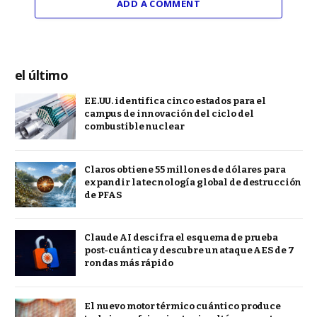
ADD A COMMENT
el último
EE.UU. identifica cinco estados para el
campus de innovación del ciclo del
combustible nuclear
Claros obtiene 55 millones de dólares para
expandir la tecnología global de destrucción
de PFAS
Claude AI descifra el esquema de prueba
post-cuántica y descubre un ataque AES de 7
rondas más rápido
El nuevo motor térmico cuántico produce