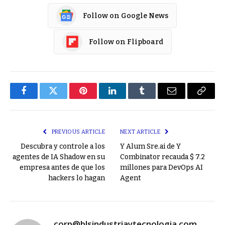
Follow on Google News
Follow on Flipboard
Facebook
Twitter
Pinterest
LinkedIn
Tumblr
Email
Copy
Link
PREVIOUS ARTICLE
NEXT ARTICLE
Descubra y controle a los
Y Alum Sre.ai de Y
agentes de IA Shadow en su
Combinator recauda $ 7.2
empresa antes de que los
millones para DevOps AI
hackers lo hagan
Agent
corp@blsindustriaytecnologia.com