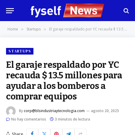
Home
Startups
El garaje respaldado por YC recauda $ 13.5 millones para ayudar a los bomberos a comprar equipos
»
»
STARTUPS
El garaje respaldado por YC
recauda $ 13.5 millones para
ayudar a los bomberos a
comprar equipos
By
corp@blsindustriaytecnologia.com
agosto 20, 2025
No hay comentarios
3 minutos de lectura
Share