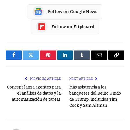
Follow on Google News
Follow on Flipboard
Facebook
Twitter
Pinterest
LinkedIn
Tumblr
Email
Copy
Link
PREVIOUS ARTICLE
NEXT ARTICLE
Concept lanza agentes para
Más asistencia a los
el análisis de datos y la
banquetes del Reino Unido
automatización de tareas
de Trump, incluidos Tim
Cook y Sam Altman