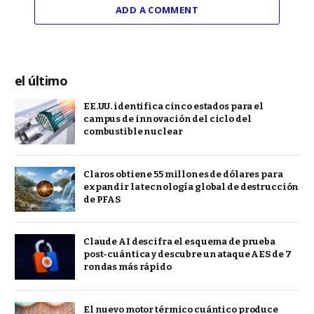
ADD A COMMENT
el último
EE.UU. identifica cinco estados para el
campus de innovación del ciclo del
combustible nuclear
Claros obtiene 55 millones de dólares para
expandir la tecnología global de destrucción
de PFAS
Claude AI descifra el esquema de prueba
post-cuántica y descubre un ataque AES de 7
rondas más rápido
El nuevo motor térmico cuántico produce