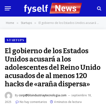
Home
Startups
El gobierno de los Estados Unidos acusará a los adolescentes del Reino Unido acusados ​​de al menos 120 hacks de «araña dispersa»
»
»
STARTUPS
El gobierno de los Estados
Unidos acusará a los
adolescentes del Reino Unido
acusados ​​de al menos 120
hacks de «araña dispersa»
By
corp@blsindustriaytecnologia.com
septiembre 18,
2025
No hay comentarios
4 minutos de lectura