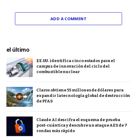
ADD A COMMENT
el último
EE.UU. identifica cinco estados para el
campus de innovación del ciclo del
combustible nuclear
Claros obtiene 55 millones de dólares para
expandir la tecnología global de destrucción
de PFAS
Claude AI descifra el esquema de prueba
post-cuántica y descubre un ataque AES de 7
rondas más rápido