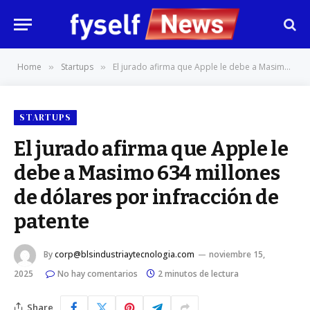
Home
Startups
El jurado afirma que Apple le debe a Masimo 634 millones de dólares por infracción de patente
»
»
STARTUPS
El jurado afirma que Apple le
debe a Masimo 634 millones
de dólares por infracción de
patente
By
corp@blsindustriaytecnologia.com
noviembre 15,
2025
No hay comentarios
2 minutos de lectura
Share