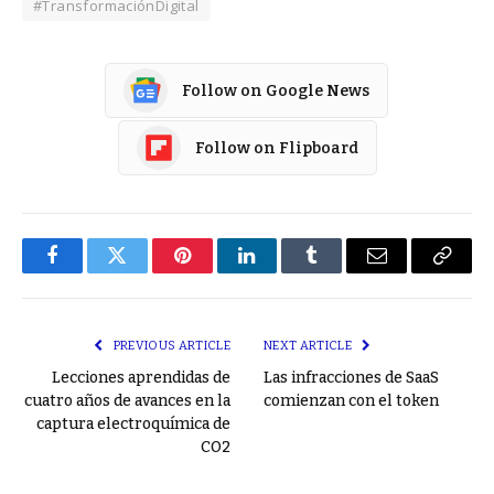
#TransformaciónDigital
Follow on Google News
Follow on Flipboard
Facebook
Twitter
Pinterest
LinkedIn
Tumblr
Email
Copy
Link
PREVIOUS ARTICLE
NEXT ARTICLE
Lecciones aprendidas de
Las infracciones de SaaS
cuatro años de avances en la
comienzan con el token
captura electroquímica de
CO2