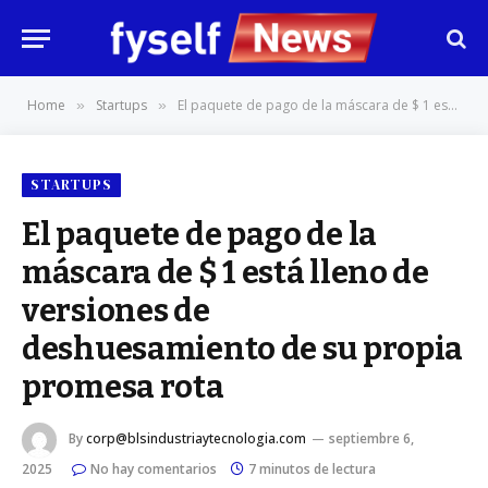
Home
Startups
El paquete de pago de la máscara de $ 1 está lleno de versiones de deshuesamiento de su propia promesa rota
»
»
STARTUPS
El paquete de pago de la
máscara de $ 1 está lleno de
versiones de
deshuesamiento de su propia
promesa rota
By
corp@blsindustriaytecnologia.com
septiembre 6,
2025
No hay comentarios
7 minutos de lectura