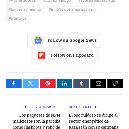
#Aceleradoras
#CapitalRiesgo
#EcosistemaStartup
#Emprendimiento
#InnovaciónEmpresarial
#Startups
Follow on Google News
Follow on Flipboard
Facebook
Twitter
Pinterest
LinkedIn
Tumblr
Email
Copy
Link
PREVIOUS ARTICLE
NEXT ARTICLE
Los paquetes de NPM
El oso ruidoso se dirige al
maliciosos son la parodia
sector energético de
como flashbots y robo de
Kazajstán con su campaña