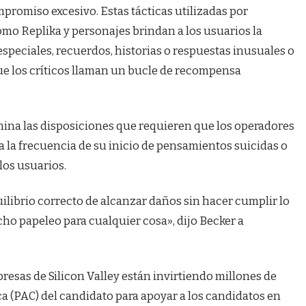
promiso excesivo. Estas tácticas utilizadas por
o Replika y personajes brindan a los usuarios la
peciales, recuerdos, historias o respuestas inusuales o
ue los críticos llaman un bucle de recompensa
imina las disposiciones que requieren que los operadores
a la frecuencia de su inicio de pensamientos suicidas o
os usuarios.
uilibrio correcto de alcanzar daños sin hacer cumplir lo
o papeleo para cualquier cosa», dijo Becker a
mpresas de Silicon Valley están invirtiendo millones de
ca (PAC) del candidato para apoyar a los candidatos en