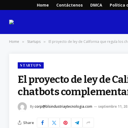
Home
Contáctenos
DMCA
Política 
Home
Startups
El proyecto de ley de California que regula los c
»
»
STARTUPS
El proyecto de ley de Ca
chatbots complementario
By
corp@blsindustriaytecnologia.com
septiembre 11, 20
Share