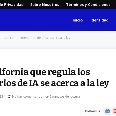
de Privacidad
Sobre Nosotros
Términos y Condiciones
Inicio
Identidad
hatbots complementarios de IA se acerca a la ley
lifornia que regula los
s de IA se acerca a la ley
25
No hay comentarios
5 minutos de lectura
Google
Fl
Follow Us
News