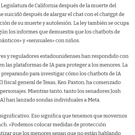
 Legislatura de California después de la muerte del
suicidó después de alargar el chat con el chatgpt de
ación de su muerte y autolesión. La ley también se ocupa
gún los informes que demuestra que los chatbots de
mánticos» y «sensuales» con niños.
dores y reguladores estadounidenses han respondido con
n las plataformas de IA para proteger a los menores. La
 preparando para investigar cómo los chatbots de IA
 El fiscal general de Texas, Ken Paxton, ha comenzado
 personajes. Mientras tanto, tanto los senadores Josh
) han lanzado sondas individuales a Meta.
significativo. Eso significa que tenemos que movernos
unch. «Podemos colocar medidas de protección
ntizar que los menores sepan que no están hablando