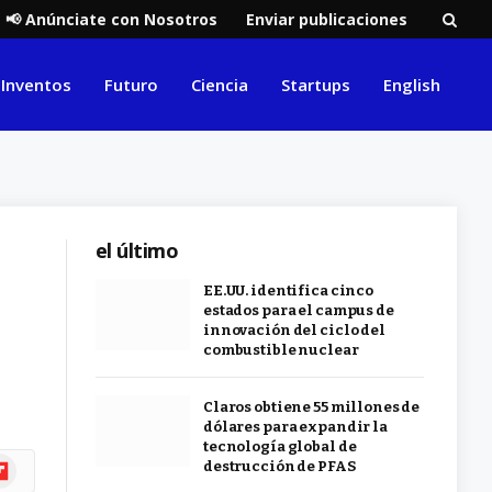
📢 Anúnciate con Nosotros
Enviar publicaciones
Inventos
Futuro
Ciencia
Startups
English
el último
EE.UU. identifica cinco
estados para el campus de
innovación del ciclo del
combustible nuclear
Claros obtiene 55 millones de
dólares para expandir la
tecnología global de
ipboard
destrucción de PFAS