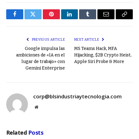
Facebook
Twitter
Pinterest
LinkedIn
Tumblr
Email
Copy
Link
PREVIOUS ARTICLE
NEXT ARTICLE
Google impulsa las
MS Teams Hack, MFA
ambiciones de «IA en el
Hijacking, $2B Crypto Heist,
lugar de trabajo» con
Apple Siri Probe & More
Gemini Enterprise
corp@blsindustriaytecnologia.com
Website
Related
Posts