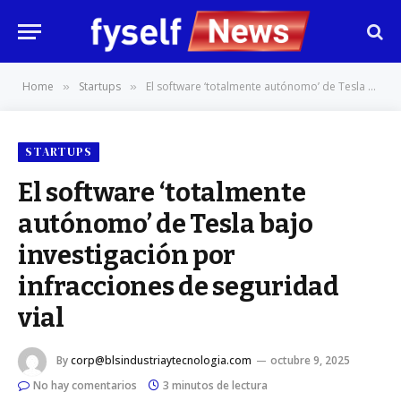
Home
Startups
El software ‘totalmente autónomo’ de Tesla bajo investigación por infracciones de seguridad vial
»
»
STARTUPS
El software ‘totalmente
autónomo’ de Tesla bajo
investigación por
infracciones de seguridad
vial
By
corp@blsindustriaytecnologia.com
octubre 9, 2025
No hay comentarios
3 minutos de lectura