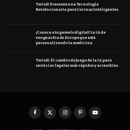
TwinH Presenta una Tecnología
Revolucionaria para Cocinas Inteligentes
¡Conoce a tu gemelo digital! La IA de
vanguardia de Europa que está
personalizando la medicina
TwinH: El cambio de juego de la IA para
servicios legales más rápidos y accesibles
Facebook
X
Instagram
Pinterest
YouTube
(Twitter)