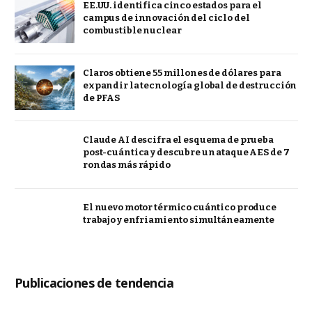
EE.UU. identifica cinco estados para el
campus de innovación del ciclo del
combustible nuclear
Claros obtiene 55 millones de dólares para
expandir la tecnología global de destrucción
de PFAS
Claude AI descifra el esquema de prueba
post-cuántica y descubre un ataque AES de 7
rondas más rápido
El nuevo motor térmico cuántico produce
trabajo y enfriamiento simultáneamente
Publicaciones de tendencia