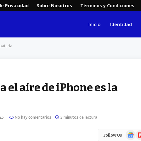
de Privacidad
Sobre Nosotros
Términos y Condiciones
Inicio
Identidad
batería
 el aire de iPhone es la
25
No hay comentarios
3 minutos de lectura
Google
Fl
Follow Us
News