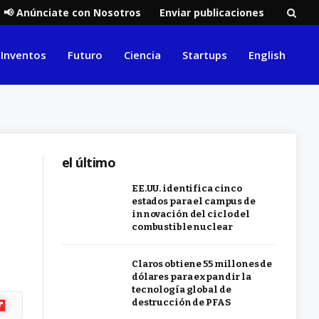
📢 Anúnciate con Nosotros
Enviar publicaciones
Inventos
Futuro
Ciencia
Startups
English
el último
EE.UU. identifica cinco
estados para el campus de
innovación del ciclo del
combustible nuclear
Claros obtiene 55 millones de
dólares para expandir la
tecnología global de
ipboard
destrucción de PFAS