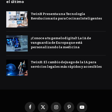
el último
TwinH Presenta una Tecnología
Revolucionaria para Cocinas Inteligentes
¡Conoce a tu gemelo digital! La IA de
vanguardia de Europa que está
personalizando la medicina
TwinH: El cambio de juego de la IA para
servicios legales más rápidos y accesibles
Facebook
X
Instagram
Pinterest
YouTube