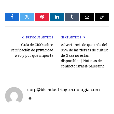
Facebook
Twitter
Pinterest
LinkedIn
Tumblr
Email
Copy
Link
PREVIOUS ARTICLE
NEXT ARTICLE
Guía de CISO sobre
Advertencia de que más del
verificación de privacidad
95% de las tierras de cultivo
web y por qué importa
de Gaza no están
disponibles | Noticias de
conflicto israelí-palestino
corp@blsindustriaytecnologia.com
Website