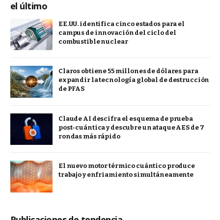
el último
EE.UU. identifica cinco estados para el
campus de innovación del ciclo del
combustible nuclear
Claros obtiene 55 millones de dólares para
expandir la tecnología global de destrucción
de PFAS
Claude AI descifra el esquema de prueba
post-cuántica y descubre un ataque AES de 7
rondas más rápido
El nuevo motor térmico cuántico produce
trabajo y enfriamiento simultáneamente
Publicaciones de tendencia