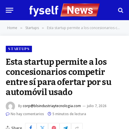
Home
Startups
Esta startup permite a los concesionarios competir entre sí para ofertar por su automóvil usado
»
»
STARTUPS
Esta startup permite a los
concesionarios competir
entre sí para ofertar por su
automóvil usado
By
corp@blsindustriaytecnologia.com
julio 7, 2026
No hay comentarios
5 minutos de lectura
Share