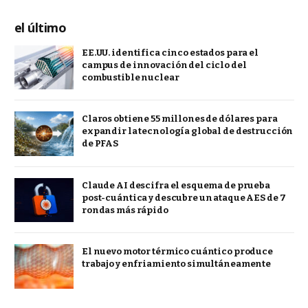
el último
EE.UU. identifica cinco estados para el
campus de innovación del ciclo del
combustible nuclear
Claros obtiene 55 millones de dólares para
expandir la tecnología global de destrucción
de PFAS
Claude AI descifra el esquema de prueba
post-cuántica y descubre un ataque AES de 7
rondas más rápido
El nuevo motor térmico cuántico produce
trabajo y enfriamiento simultáneamente