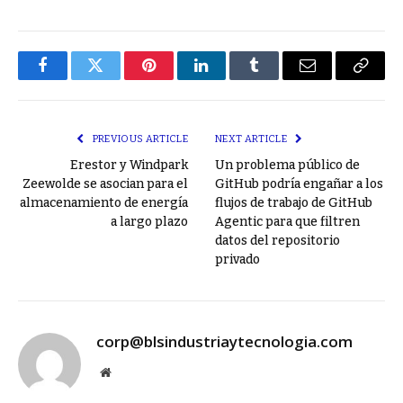
Facebook
Twitter
Pinterest
LinkedIn
Tumblr
Email
Copy
Link
PREVIOUS ARTICLE
NEXT ARTICLE
Erestor y Windpark
Un problema público de
Zeewolde se asocian para el
GitHub podría engañar a los
almacenamiento de energía
flujos de trabajo de GitHub
a largo plazo
Agentic para que filtren
datos del repositorio
privado
corp@blsindustriaytecnologia.com
Website