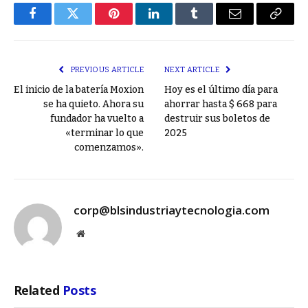
Facebook
Twitter
Pinterest
LinkedIn
Tumblr
Email
Copy
Link
PREVIOUS ARTICLE
NEXT ARTICLE
El inicio de la batería Moxion
Hoy es el último día para
se ha quieto. Ahora su
ahorrar hasta $ 668 para
fundador ha vuelto a
destruir sus boletos de
«terminar lo que
2025
comenzamos».
corp@blsindustriaytecnologia.com
Website
Related
Posts