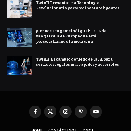
TwinH Presenta una Tecnología
Revolucionaria para Cocinas Inteligentes
¡Conoce a tu gemelo digital! La IA de
vanguardia de Europa que está
personalizando la medicina
TwinH: El cambio de juego de la IA para
servicios legales más rápidos y accesibles
Facebook
X
Instagram
Pinterest
YouTube
(Twitter)
HOME
CONTÁCTENOS
DMCA