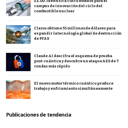
EE.UU. identifica cinco estados para el
campus de innovación del ciclo del
combustible nuclear
Claros obtiene 55 millones de dólares para
expandir la tecnología global de destrucción
de PFAS
Claude AI descifra el esquema de prueba
post-cuántica y descubre un ataque AES de 7
rondas más rápido
El nuevo motor térmico cuántico produce
trabajo y enfriamiento simultáneamente
Publicaciones de tendencia