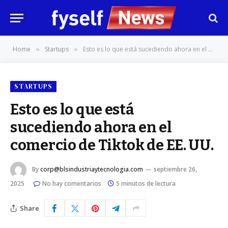
Home
Startups
Esto es lo que está sucediendo ahora en el comercio de Tiktok de EE. UU.
»
»
STARTUPS
Esto es lo que está
sucediendo ahora en el
comercio de Tiktok de EE. UU.
By
corp@blsindustriaytecnologia.com
septiembre 26,
2025
No hay comentarios
5 minutos de lectura
Share