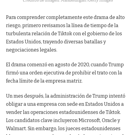
Créditos de imagen: Mandelungan
/Getty Images
en
una
Para comprender completamente este drama de alto
nueva
riesgo, primero revisamos la línea de tiempo de la
ventana)
turbulenta relación de Tiktok con el gobierno de los
Estados Unidos, trayendo diversas batallas y
negociaciones legales.
El drama comenzó en agosto de 2020, cuando Trump
firmó una orden ejecutiva de prohibir el trato con la
fecha límite de la empresa matriz.
Un mes después, la administración de Trump intentó
obligar a una empresa con sede en Estados Unidos a
vender las operaciones estadounidenses de Tiktok.
Los candidatos clave incluyeron Microsoft, Oracle y
Walmart. Sin embargo, los jueces estadounidenses