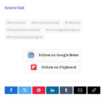
Source link
#Innovación
#InnovaciónSocial
#Patentes
#SolucionesCreativas
#TecnologíaDisruptiva
#TransformaciónDigital
Follow on Google News
Follow on Flipboard
Facebook
Twitter
Pinterest
LinkedIn
Tumblr
Email
Copy
Link