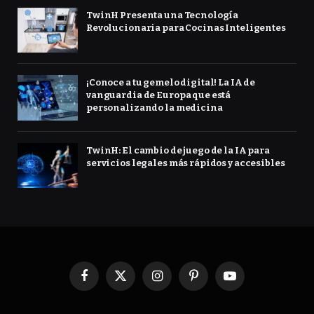
TwinH Presenta una Tecnología
Revolucionaria para Cocinas Inteligentes
¡Conoce a tu gemelo digital! La IA de
vanguardia de Europa que está
personalizando la medicina
TwinH: El cambio de juego de la IA para
servicios legales más rápidos y accesibles
Facebook
X
Instagram
Pinterest
YouTube
(Twitter)