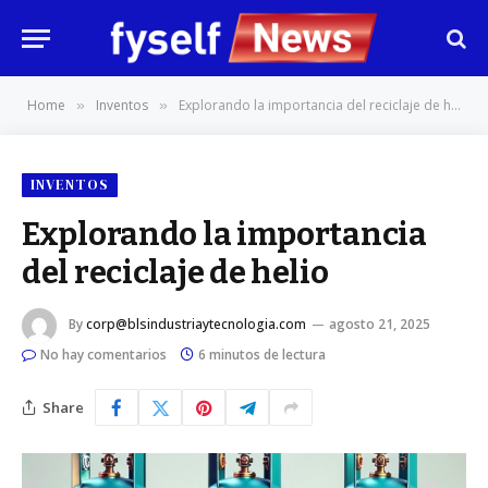
Home
Inventos
Explorando la importancia del reciclaje de helio
»
»
INVENTOS
Explorando la importancia
del reciclaje de helio
By
corp@blsindustriaytecnologia.com
agosto 21, 2025
No hay comentarios
6 minutos de lectura
Share