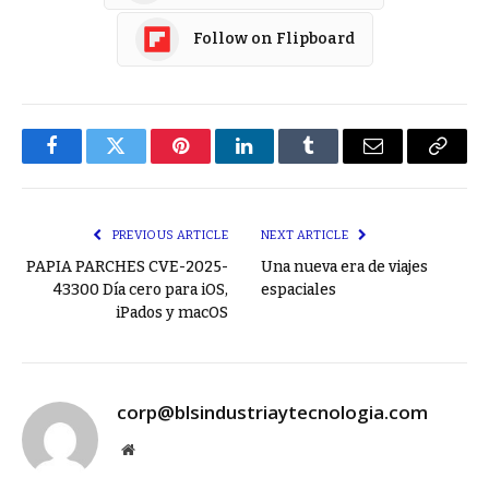
Follow on Flipboard
Facebook
Twitter
Pinterest
LinkedIn
Tumblr
Email
Copy
Link
PREVIOUS ARTICLE
NEXT ARTICLE
PAPIA PARCHES CVE-2025-
Una nueva era de viajes
43300 Día cero para iOS,
espaciales
iPados y macOS
corp@blsindustriaytecnologia.com
Website