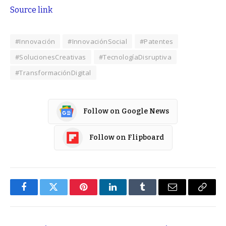
Source link
#Innovación
#InnovaciónSocial
#Patentes
#SolucionesCreativas
#TecnologíaDisruptiva
#TransformaciónDigital
Follow on Google News
Follow on Flipboard
Facebook
Twitter
Pinterest
LinkedIn
Tumblr
Email
Copy
Link