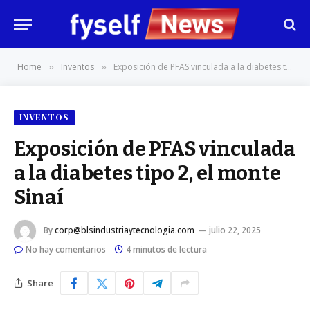
Home
Inventos
Exposición de PFAS vinculada a la diabetes tipo 2, el monte Sinaí
»
»
INVENTOS
Exposición de PFAS vinculada
a la diabetes tipo 2, el monte
Sinaí
By
corp@blsindustriaytecnologia.com
julio 22, 2025
No hay comentarios
4 minutos de lectura
Share