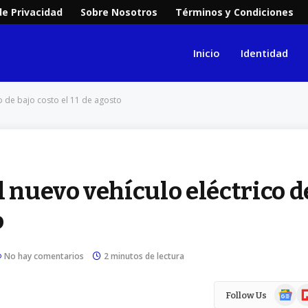
de Privacidad
Sobre Nosotros
Términos y Condiciones
Inicio
Identidad
o de bajo costo el 11 de agosto
l nuevo vehículo eléctrico d
o
No hay comentarios
2 minutos de lectura
Google
Fl
Follow Us
News