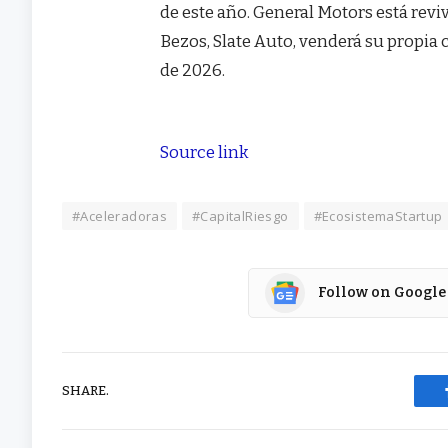
de este año. General Motors está reviv
Bezos, Slate Auto, venderá su propia 
de 2026.
Source link
#Aceleradoras
#CapitalRiesgo
#EcosistemaStartup
Follow on Google
SHARE.