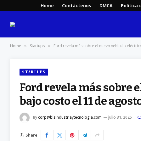
Home
Contáctenos
DMCA
Política 
Home
Startups
Ford revela más sobre el nuevo vehículo eléctric
»
»
STARTUPS
Ford revela más sobre e
bajo costo el 11 de agost
By
corp@blsindustriaytecnologia.com
julio 31, 2025
Share