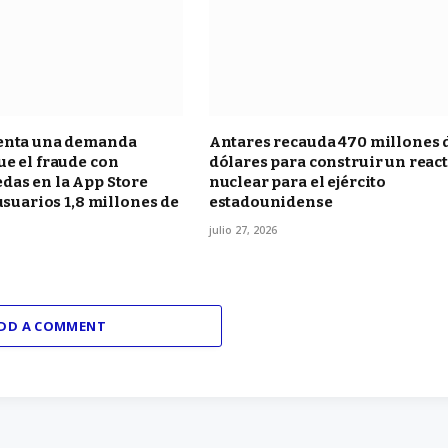
enta una demanda
Antares recauda 470 millones 
e el fraude con
dólares para construir un reac
das en la App Store
nuclear para el ejército
 usuarios 1,8 millones de
estadounidense
julio 27, 2026
DD A COMMENT