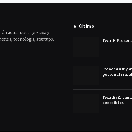
el último
ión actualizada, precisa y
omía, tecnología, startups,
TwinH Presenta
¡Conoce a tu ge
personalizand
TwinH: El cambi
accesibles