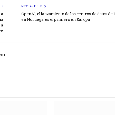
LE
NEXT ARTICLE
 a
OpenAI, el lanzamiento de los centros de datos de 
ía
en Noruega, es el primero en Europa
en
re
com