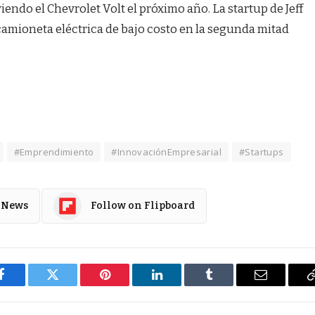
iendo el Chevrolet Volt el próximo año. La startup de Jeff
camioneta eléctrica de bajo costo en la segunda mitad
#Emprendimiento
#InnovaciónEmpresarial
#Startups
 News
Follow on Flipboard
Facebook
Twitter
Pinterest
LinkedIn
Tumblr
Email