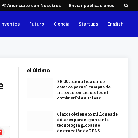
📢 Anúnciate con Nosotros
Enviar publicaciones
Inventos
Futuro
Ciencia
Startups
English
el último
e
EE.UU. identifica cinco
estados para el campus de
innovación del ciclo del
combustible nuclear
Claros obtiene 55 millones de
dólares para expandir la
tecnología global de
ipboard
destrucción de PFAS