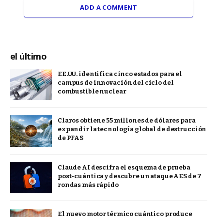
ADD A COMMENT
el último
EE.UU. identifica cinco estados para el
campus de innovación del ciclo del
combustible nuclear
Claros obtiene 55 millones de dólares para
expandir la tecnología global de destrucción
de PFAS
Claude AI descifra el esquema de prueba
post-cuántica y descubre un ataque AES de 7
rondas más rápido
El nuevo motor térmico cuántico produce