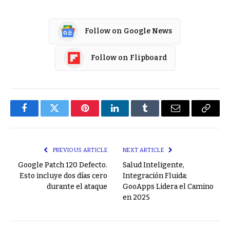
Follow on Google News
Follow on Flipboard
Facebook
Twitter
Pinterest
LinkedIn
Tumblr
Email
Copy
Link
PREVIOUS ARTICLE
NEXT ARTICLE
Google Patch 120 Defecto.
Salud Inteligente,
Esto incluye dos días cero
Integración Fluida:
durante el ataque
GooApps Lidera el Camino
en 2025