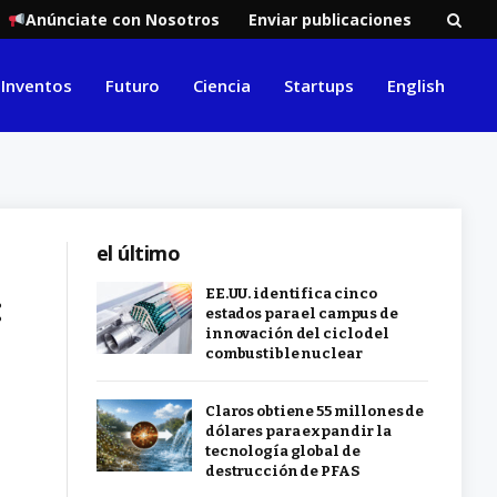
Anúnciate con Nosotros
Enviar publicaciones
Inventos
Futuro
Ciencia
Startups
English
el último
:
EE.UU. identifica cinco
estados para el campus de
innovación del ciclo del
combustible nuclear
Claros obtiene 55 millones de
dólares para expandir la
tecnología global de
destrucción de PFAS