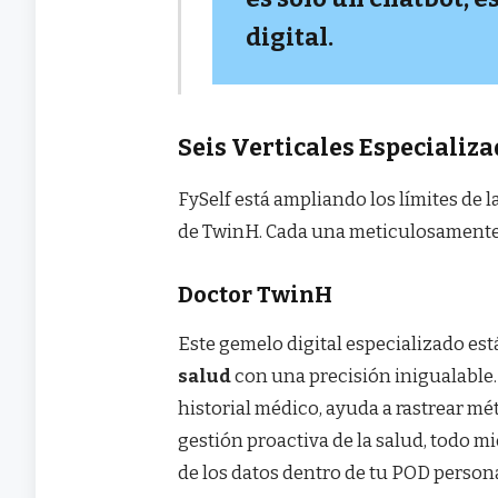
digital.
Seis Verticales Especializ
FySelf está ampliando los límites de la
de TwinH. Cada una meticulosamente 
Doctor TwinH
Este gemelo digital especializado es
salud
con una precisión inigualable
historial médico, ayuda a rastrear m
gestión proactiva de la salud, todo 
de los datos dentro de tu POD persona