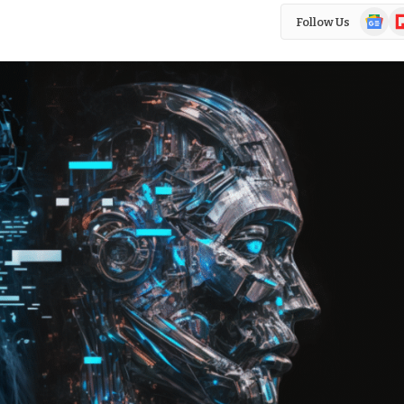
Google
Fl
Follow Us
News