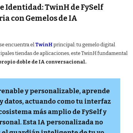
de Identidad: TwinH de FySelf
ria con Gemelos de IA
 se encuentra el
TwinH
principal: tu gemelo digital
ncipales tiendas de aplicaciones, este TwinH fundamental
propio doble de IA conversacional.
enable y personalizable, aprende
 y datos, actuando como tu interfaz
ecosistema más amplio de FySelf y
ersonal. Esta IA personalizada no
s el guardián inteligente de tu yo