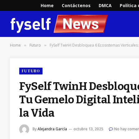
Home
Contáctenos
DMCA
Política
Home
Futuro
FySelf TwinH Desbloquea 6 Ecosistemas Verticales:
»
»
FUTURO
FySelf TwinH Desbloque
Tu Gemelo Digital Intel
la Vida
By
Alejandra García
octubre 13, 2025
No hay comen