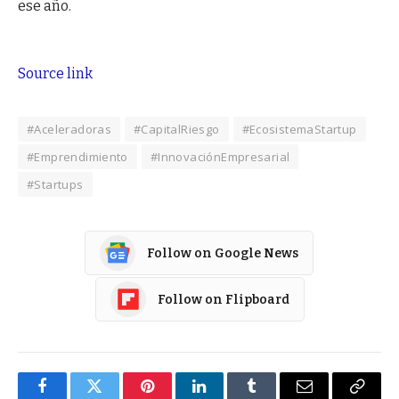
ese año.
Source link
#Aceleradoras
#CapitalRiesgo
#EcosistemaStartup
#Emprendimiento
#InnovaciónEmpresarial
#Startups
Follow on Google News
Follow on Flipboard