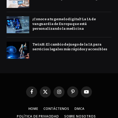
¡Conoce a tu gemelo digital! La IA de
vanguardia de Europa que está
personalizando la medicina
TwinH: El cambio de juego de la IA para
servicios legales más rápidos y accesibles
Facebook
X
Instagram
Pinterest
YouTube
(Twitter)
HOME
CONTÁCTENOS
DMCA
POLÍTICA DE PRIVACIDAD
SOBRE NOSOTROS