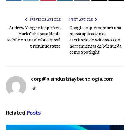
Facebook
Twitter
Pinterest
LinkedIn
Tumblr
Email
Copy
Link
PREVIOUS ARTICLE
NEXT ARTICLE
Andrew Yang se inspiró en
Google implementará una
Mark Cuba para Noble
nueva aplicación de
Mobile en su teléfono móvil
escritorio de Windows con
presupuestario
herramientas de búsqueda
como Spotlight
corp@blsindustriaytecnologia.com
Website
Related
Posts