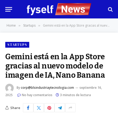
Home
Startups
Gemini está en la App Store gracias al nuevo modelo de imagen de IA, Nano Banana
»
»
STARTUPS
Gemini está en la App Store
gracias al nuevo modelo de
imagen de IA, Nano Banana
By
corp@blsindustriaytecnologia.com
septiembre 16,
2025
No hay comentarios
3 minutos de lectura
Share