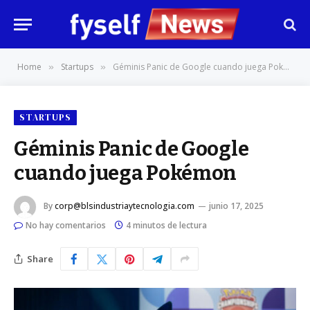
Home
Startups
Géminis Panic de Google cuando juega Pokémon
»
»
STARTUPS
Géminis Panic de Google
cuando juega Pokémon
By
corp@blsindustriaytecnologia.com
junio 17, 2025
No hay comentarios
4 minutos de lectura
Share