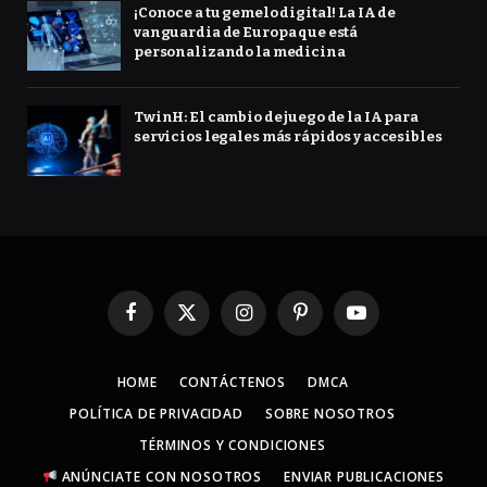
¡Conoce a tu gemelo digital! La IA de
vanguardia de Europa que está
personalizando la medicina
TwinH: El cambio de juego de la IA para
servicios legales más rápidos y accesibles
Facebook
X
Instagram
Pinterest
YouTube
(Twitter)
HOME
CONTÁCTENOS
DMCA
POLÍTICA DE PRIVACIDAD
SOBRE NOSOTROS
TÉRMINOS Y CONDICIONES
ANÚNCIATE CON NOSOTROS
ENVIAR PUBLICACIONES