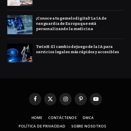
¡Conoce a tu gemelo digital! La IA de
vanguardia de Europa que está
personalizando la medicina
TwinH: El cambio de juego de la IA para
servicios legales más rápidos y accesibles
Facebook
X
Instagram
Pinterest
YouTube
(Twitter)
HOME
CONTÁCTENOS
DMCA
POLÍTICA DE PRIVACIDAD
SOBRE NOSOTROS