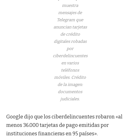
muestra
mensajes de
Telegram que
anuncian tarjetas
de crédito
digitales robadas
por
ciberdelincuentes
en varios
teléfonos
móviles.
Crédito
de la imagen:
documentos
judiciales.
Google dijo que los ciberdelincuentes robaron «al
menos 36.000 tarjetas de pago emitidas por
instituciones financieras en 95 países».