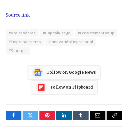
Source link
#Aceleradoras
#CapitalRiesgo
#EcosistemaStartup
#Emprendimiento
#InnovaciónEmpresarial
#Startups
Follow on Google News
Follow on Flipboard
Facebook
Twitter
Pinterest
LinkedIn
Tumblr
Email
Copy