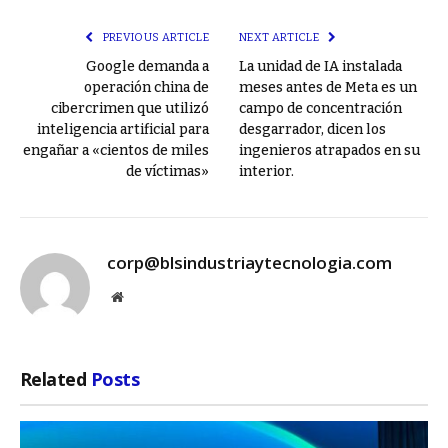
Link
PREVIOUS ARTICLE
NEXT ARTICLE
Google demanda a
La unidad de IA instalada
operación china de
meses antes de Meta es un
cibercrimen que utilizó
campo de concentración
inteligencia artificial para
desgarrador, dicen los
engañar a «cientos de miles
ingenieros atrapados en su
de víctimas»
interior.
corp@blsindustriaytecnologia.com
Website
Related
Posts