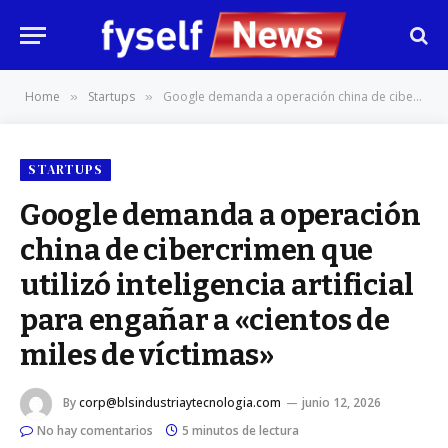
Home
Startups
Google demanda a operación china de cibercrimen que utilizó inteligencia artificial para engañar a «cientos de miles de víctimas»
»
»
STARTUPS
Google demanda a operación
china de cibercrimen que
utilizó inteligencia artificial
para engañar a «cientos de
miles de víctimas»
By
corp@blsindustriaytecnologia.com
junio 12, 2026
No hay comentarios
5 minutos de lectura