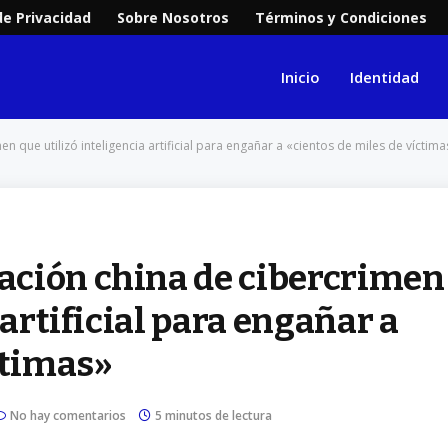
de Privacidad
Sobre Nosotros
Términos y Condiciones
Inicio
Identidad
que utilizó inteligencia artificial para engañar a «cientos de miles de víctima
ación china de cibercrimen
 artificial para engañar a
ctimas»
No hay comentarios
5 minutos de lectura