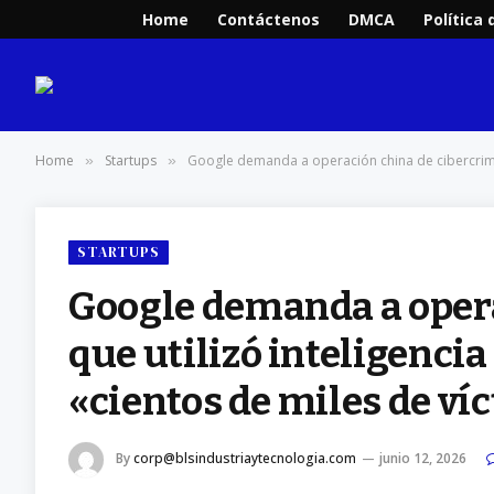
Home
Contáctenos
DMCA
Política 
Home
Startups
Google demanda a operación china de cibercrimen 
»
»
STARTUPS
Google demanda a oper
que utilizó inteligencia
«cientos de miles de ví
By
corp@blsindustriaytecnologia.com
junio 12, 2026