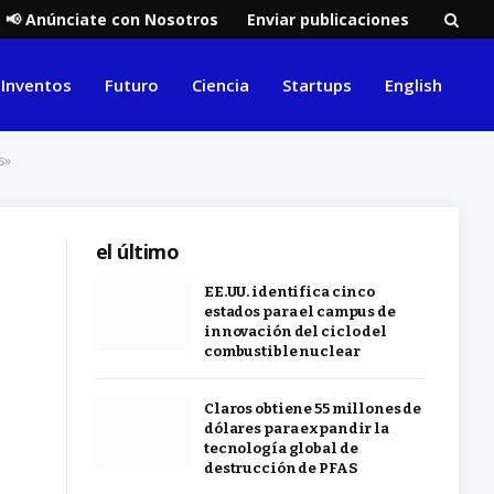
📢 Anúnciate con Nosotros
Enviar publicaciones
Inventos
Futuro
Ciencia
Startups
English
s»
el último
EE.UU. identifica cinco
estados para el campus de
innovación del ciclo del
combustible nuclear
Claros obtiene 55 millones de
dólares para expandir la
tecnología global de
destrucción de PFAS