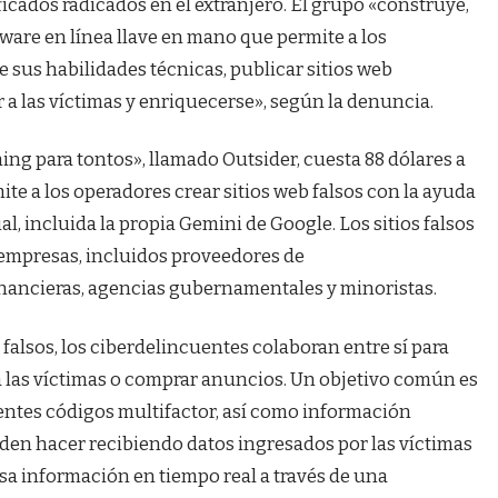
ficados radicados en el extranjero. El grupo «construye,
ware en línea llave en mano que permite a los
sus habilidades técnicas, publicar sitios web
r a las víctimas y enriquecerse», según la denuncia.
ing para tontos», llamado Outsider, cuesta 88 dólares a
ite a los operadores crear sitios web falsos con la ayuda
al, incluida la propia Gemini de Google. Los sitios falsos
y empresas, incluidos proveedores de
inancieras, agencias gubernamentales y minoristas.
b falsos, los ciberdelincuentes colaboran entre sí para
a las víctimas o comprar anuncios. Un objetivo común es
entes códigos multifactor, así como información
eden hacer recibiendo datos ingresados ​​por las víctimas
esa información en tiempo real a través de una