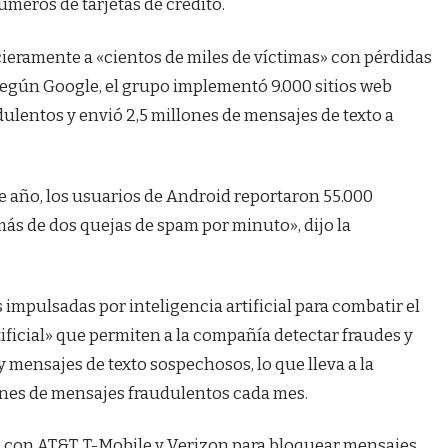
úmeros de tarjetas de crédito.
ieramente a «cientos de miles de víctimas» con pérdidas
Según Google, el grupo implementó 9.000 sitios web
dulentos y envió 2,5 millones de mensajes de texto a
.
 año, los usuarios de Android reportaron 55.000
más de dos quejas de spam por minuto», dijo la
 impulsadas por inteligencia artificial para combatir el
ificial» que permiten a la compañía detectar fraudes y
y mensajes de texto sospechosos, lo que lleva a la
ones de mensajes fraudulentos cada mes.
o con AT&T, T-Mobile y Verizon para bloquear mensajes