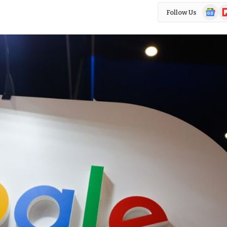
Google
Fl
Follow Us
News