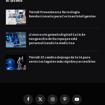
el último
TwinH Presenta una Tecnología
Revolucionaria para Cocinas Inteligentes
¡Conoce a tu gemelo digital! La IA de
vanguardia de Europa que está
personalizando la medicina
TwinH: El cambio de juego de la IA para
servicios legales más rápidos y accesibles
Facebook
X
Instagram
Pinterest
YouTube