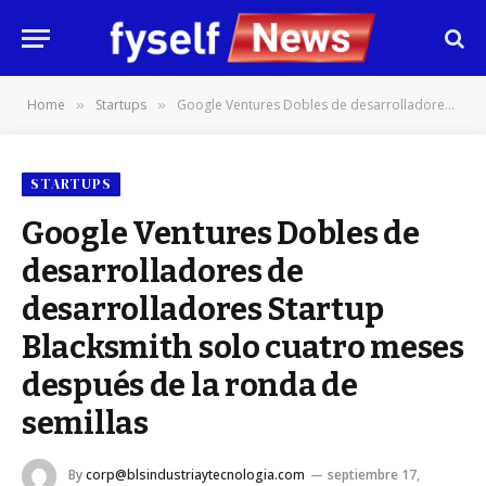
Home
Startups
Google Ventures Dobles de desarrolladores de desarrolladores Startup Blacksmith solo cuatro meses después de la ronda de semillas
»
»
STARTUPS
Google Ventures Dobles de
desarrolladores de
desarrolladores Startup
Blacksmith solo cuatro meses
después de la ronda de
semillas
By
corp@blsindustriaytecnologia.com
septiembre 17,