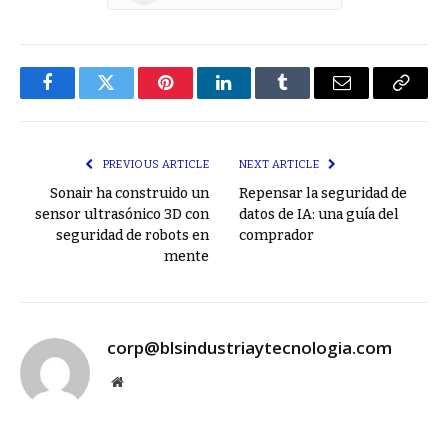
Facebook
Twitter
Pinterest
LinkedIn
Tumblr
Email
Copy
Link
PREVIOUS ARTICLE
NEXT ARTICLE
Sonair ha construido un
Repensar la seguridad de
sensor ultrasónico 3D con
datos de IA: una guía del
seguridad de robots en
comprador
mente
corp@blsindustriaytecnologia.com
Website