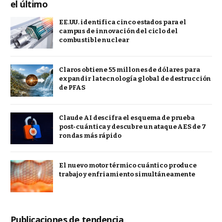
el último
EE.UU. identifica cinco estados para el
campus de innovación del ciclo del
combustible nuclear
Claros obtiene 55 millones de dólares para
expandir la tecnología global de destrucción
de PFAS
Claude AI descifra el esquema de prueba
post-cuántica y descubre un ataque AES de 7
rondas más rápido
El nuevo motor térmico cuántico produce
trabajo y enfriamiento simultáneamente
Publicaciones de tendencia