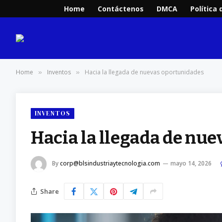
Home
Contáctenos
DMCA
Política 
Home
Inventos
Hacia la llegada de nuevas oportunidades
»
»
INVENTOS
Hacia la llegada de nu
By
corp@blsindustriaytecnologia.com
mayo 14, 2026
Share