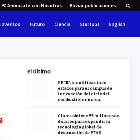
📢 Anúnciate con Nosotros
Enviar publicaciones
Inventos
Futuro
Ciencia
Startups
English
el último
EE.UU. identifica cinco
estados para el campus de
innovación del ciclo del
combustible nuclear
Claros obtiene 55 millones de
ipboard
dólares para expandir la
tecnología global de
destrucción de PFAS