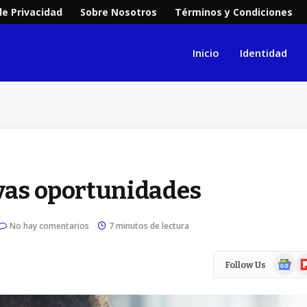
de Privacidad
Sobre Nosotros
Términos y Condiciones
Inicio
Identidad
evas oportunidades
No hay comentarios
7 minutos de lectura
Google
Fl
Follow Us
News