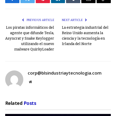
Facebook
Twitter
Pinterest
LinkedIn
Tumblr
Email
Copy
Link
PREVIOUS ARTICLE
NEXT ARTICLE
Los piratas informáticos del
La estrategia industrial del
agente que difunde Tesla,
Reino Unido aumenta la
Asyncrat y Snake Keylogger
ciencia y la tecnología en
utilizando el nuevo
Irlanda del Norte
malware QuirkyLoader
corp@blsindustriaytecnologia.com
Website
Related
Posts