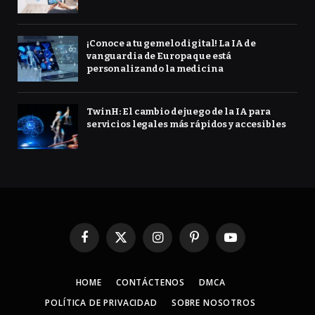
¡Conoce a tu gemelo digital! La IA de
vanguardia de Europa que está
personalizando la medicina
TwinH: El cambio de juego de la IA para
servicios legales más rápidos y accesibles
Facebook
X
Instagram
Pinterest
YouTube
(Twitter)
HOME
CONTÁCTENOS
DMCA
POLÍTICA DE PRIVACIDAD
SOBRE NOSOTROS